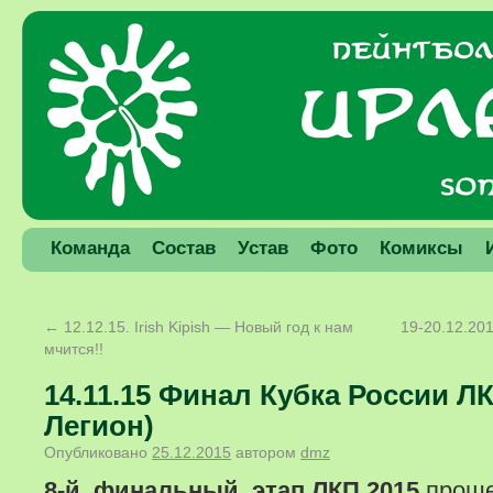
Команда
Состав
Устав
Фото
Комиксы
←
12.12.15. Irish Kipish — Новый год к нам
19-20.12.201
мчится!!
14.11.15 Финал Кубка России ЛК
Легион)
Опубликовано
25.12.2015
автором
dmz
8-й, финальный, этап ЛКП 2015
проше