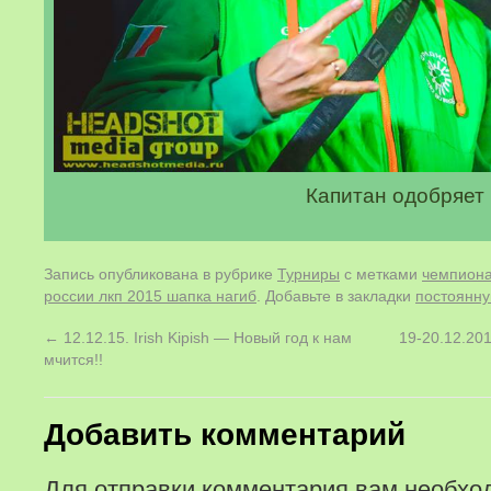
Капитан одобряет
Запись опубликована в рубрике
Турниры
с метками
чемпиона
россии лкп 2015 шапка нагиб
. Добавьте в закладки
постоянну
←
12.12.15. Irish Kipish — Новый год к нам
19-20.12.201
мчится!!
Добавить комментарий
Для отправки комментария вам необх