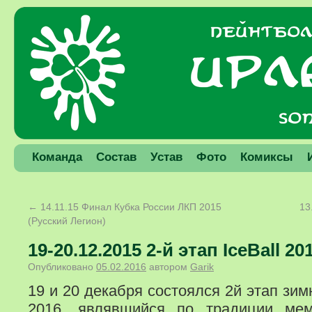
Команда
Состав
Устав
Фото
Комиксы
←
14.11.15 Финал Кубка России ЛКП 2015
13
(Русский Легион)
19-20.12.2015 2-й этап IceBall 20
Опубликовано
05.02.2016
автором
Garik
19 и 20 декабря состоялся 2й этап зимн
2016, являвшийся по традиции ме