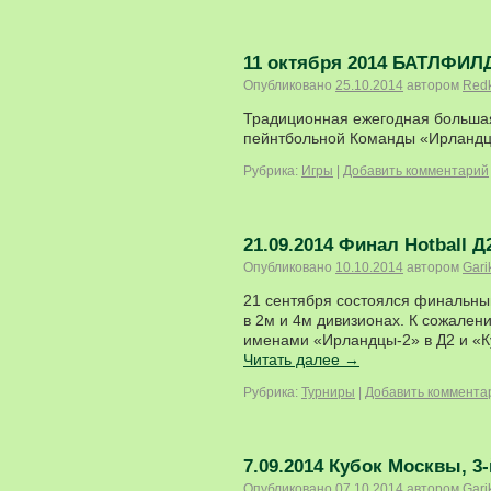
11 октября 2014 БАТЛФИЛ
Опубликовано
25.10.2014
автором
Red
Традиционная ежегодная большая
пейнтбольной Команды «Ирландцы
Рубрика:
Игры
|
Добавить комментарий
21.09.2014 Финал Hotball Д
Опубликовано
10.10.2014
автором
Gari
21 сентября состоялся финальный
в 2м и 4м дивизионах. К сожален
именами «Ирландцы-2» в Д2 и «К
Читать далее
→
Рубрика:
Турниры
|
Добавить коммента
7.09.2014 Кубок Москвы, 3-
Опубликовано
07.10.2014
автором
Gari