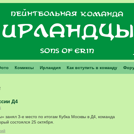
Фото
Комиксы
Ирландия
Как вступить в команду
Фор
4
ссии Д4
k
ы» занял 3-е место по итогам Кубка Москвы в Д4, команда
орый состоялся 25 октября.
рий