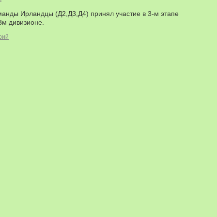
анды Ирландцы (Д2,Д3,Д4) принял участие в 3-м этапе
3м дивизионе.
рий