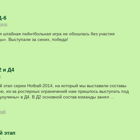
Д-6
kaya
 штабная пейнтбольная игра не обошлась без участия
». Выступали за синих, победа!
2 и Д4
k
 этап серии Hotball-2014, на который мы выставили составы
ию, из-за ростерных ограничений нам пришлось выступать под
ухулины» в Д4. В Д2 основной состав команды занял …
рий
й этап
k