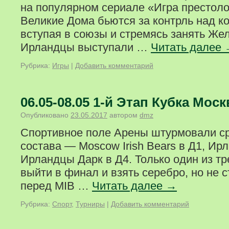
на популярном сериале «Игра престол
Великие Дома бьются за контрль над к
вступая в союзы и стремясь занять Же
Ирландцы выступали …
Читать далее
Рубрика:
Игры
|
Добавить комментарий
06.05-08.05 1-й Этап Кубка Мос
Опубликовано
23.05.2017
автором
dmz
Спортивное поле Арены штурмовали ср
состава — Moscow Irish Bears в Д1, Ир
Ирландцы Дарк в Д4. Только один из тр
выйти в финал и взять серебро, но не с
перед MIB …
Читать далее
→
Рубрика:
Спорт
,
Турниры
|
Добавить комментарий