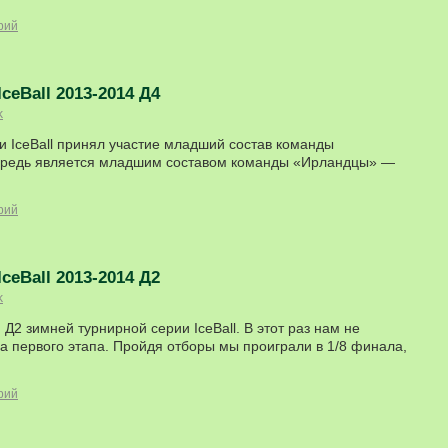
рий
ceBall 2013-2014 Д4
k
ии IceBall принял участие младший состав команды
чередь является младшим составом команды «Ирландцы» —
рий
ceBall 2013-2014 Д2
k
 Д2 зимней турнирной серии IceBall. В этот раз нам не
ха первого этапа. Пройдя отборы мы проиграли в 1/8 финала,
рий