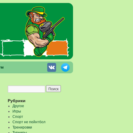
ум
Рубрики
Другое
Игры
Спорт
Спорт не пейнтбол
Тренировки
Турниры