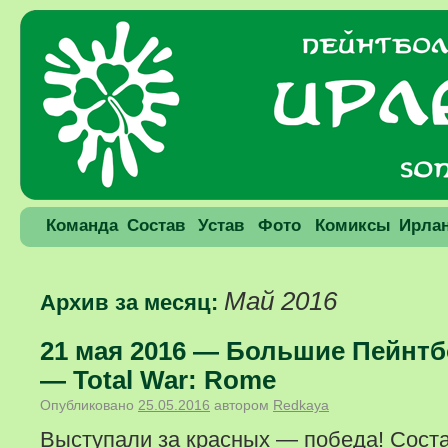
Команда
Состав
Устав
Фото
Комиксы
Ирла
Май 2016
Архив за месяц:
21 мая 2016 — Большие Пейнт
— Total War: Rome
Опубликовано
25.05.2016
автором
Redkaya
Выступали за красных — победа! Сост