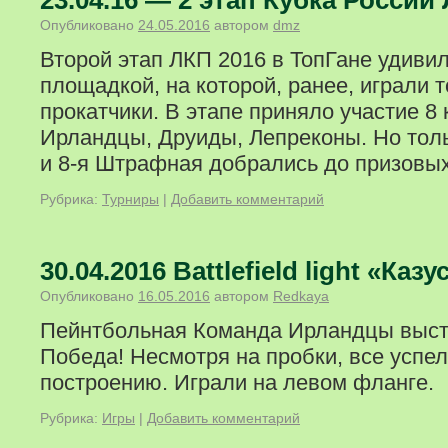
23.04.16 — 2 этап Кубка России 
Опубликовано
24.05.2016
автором
dmz
Второй этап ЛКП 2016 в ТопГане удивил
площадкой, на которой, ранее, играли 
прокатчики. В этапе приняло участие 8 
Ирландцы, Друиды, Лепреконы. Но тол
и 8-я Штрафная добрались до призовых
Рубрика:
Турниры
|
Добавить комментарий
30.04.2016 Battlefield light «Казу
Опубликовано
16.05.2016
автором
Redkaya
Пейнтбольная Команда Ирландцы высту
Победа! Несмотря на пробки, все успел
построению. Играли на левом фланге.
Рубрика:
Игры
|
Добавить комментарий