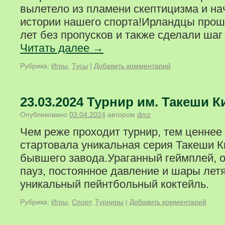
вылетело из пламени скептицизма и на
истории нашего спорта!Ирландцы прош
лет без пропусков и также сделали ша
Читать далее
→
Рубрика:
Игры
,
Тусы
|
Добавить комментарий
23.03.2024 Турнир им. Такеши К
Опубликовано
03.04.2024
автором
dmz
Чем реже проходит турнир, тем ценнее
стартовала уникальная серия Такеши К
бывшего завода.Ураганный геймплей, 
пауз, постоянное давление и шары лет
уникальный пейнтбольный коктейль.
Рубрика:
Игры
,
Спорт
,
Турниры
|
Добавить комментарий