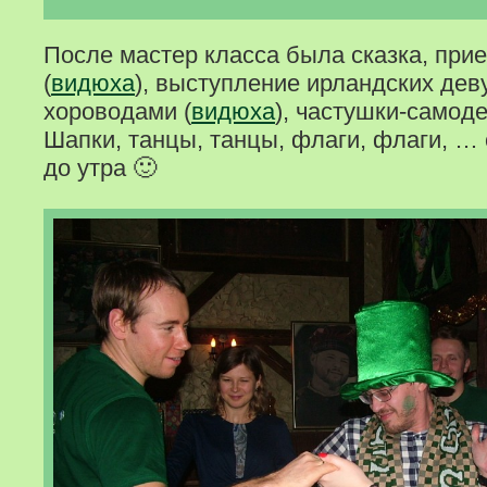
После мастер класса была сказка, при
(
видюха
), выступление ирландских де
хороводами (
видюха
), частушки-самоде
Шапки, танцы, танцы, флаги, флаги, …
до утра 🙂