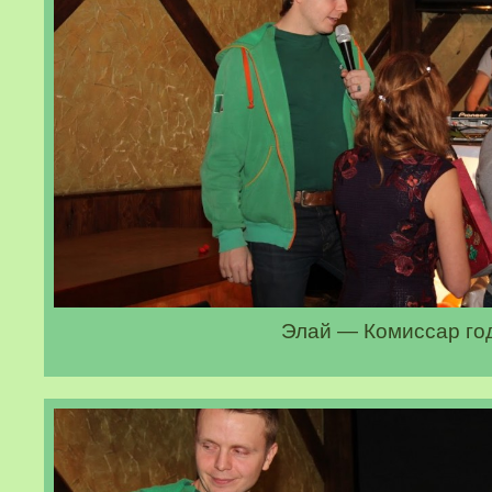
Элай — Комиссар го