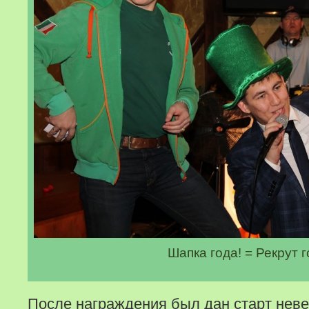
Шапка года! = Рекрут 
После награждения был дан старт нев