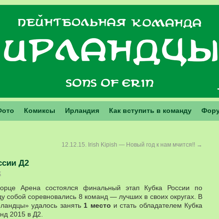
Фото
Комиксы
Ирландия
Как вступить в команду
Фор
12.12.15. Irish Kipish — Новый год к нам мчится!!
→
ссии Д2
k
ворце Арена состоялся финальный этап Кубка России по
у собой соревновались 8 команд — лучших в своих округах. В
ландцы» удалось занять
1 место
и стать обладателем Кубка
нд 2015 в Д2.