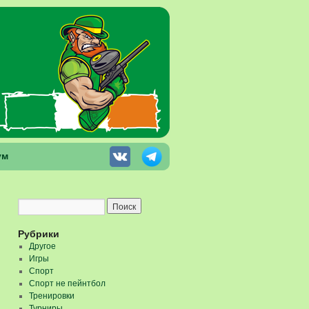
ум
Рубрики
Другое
Игры
Спорт
Спорт не пейнтбол
Тренировки
Турниры