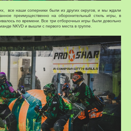
их, все наши соперники были из других округов, и мы ждали
танное преимущественно на оборонительный стиль игры, в
ивалось по времени. Все три отборочных игры были довольно
манде NKVD и вышли с первого места в группе.