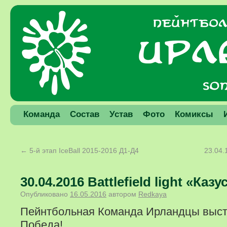
Команда
Состав
Устав
Фото
Комиксы
←
5-й этап IceBall 2015-2016 Д1-Д4
23.04.
30.04.2016 Battlefield light «Казу
Опубликовано
16.05.2016
автором
Redkaya
Пейнтбольная Команда Ирландцы высту
Победа!