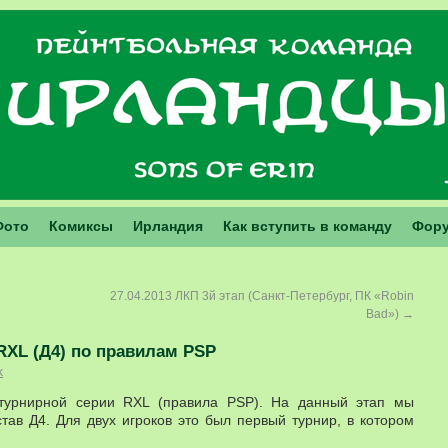
Фото
Комиксы
Ирландия
Как вступить в команду
Фор
27.04.2013 ЛКП 3й этап (Санкт-Петербург, ПК «Robin
Bad»)
→
 RXL (Д4) по правилам PSP
k
 турнирной серии RXL (правила PSP). На данный этап мы
ав Д4. Для двух игроков это был первый турнир, в котором