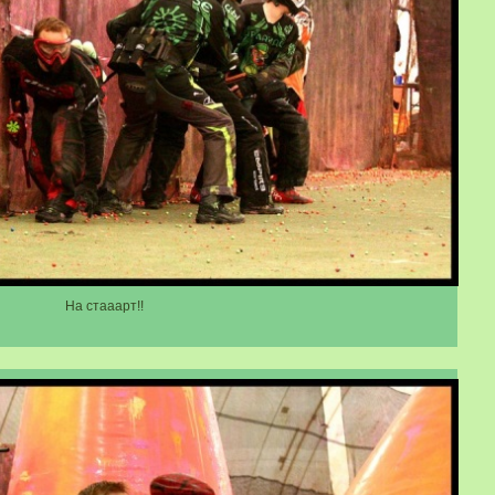
На стааарт!!