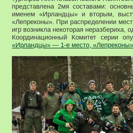
представлена 2мя составами: основ
именем «Ирландцы» и вторым, выс
«Лепреконы». При распределении мест
игр возникла некоторая неразбериха, о
Координационный Комитет серии опу
«Ирландцы» — 1-е место, «Лепреконы»