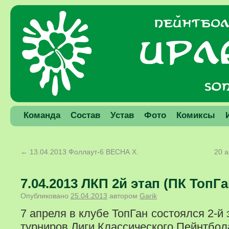
Команда
Состав
Устав
Фото
Комиксы
←
13.04.2013 Фоллаут-6 ВЕСНА X.
20 а
7.04.2013 ЛКП 2й этап (ПК ТопГа
Опубликовано
25.04.2013
автором
Garik
7 апреля в клубе ТопГан состоялся 2-й 
турниров Лиги Классического Пейнтбо