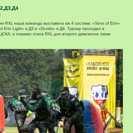
Д2,Д3,Д4
k
ии RXL наша команда выставила аж 4 состава: «Sons of Erin»
of Erin Light» в Д3 и «Druids» в Д4. Турнир проходил в
ЦСКА, и помимо этапа RXL для второго дивизиона также