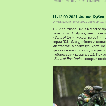
Рубрика:
Турниры
|
Добавить коммента
11-12.09.2021 Финал Кубка 
Опубликовано
30.09.2021
автором
Gari
11-12 сентября 2021г в Москве п
пейнтболу. От Ирландцев право п
«
Sons of Erin
», исходя из рейтинг
серии RXL. Для удобства участник
участвовать в обоих турнирах. Н
крайне сложно, поэтому мы решил
любительских команд в Д2. При эт
«
Sons of Erin Dark
», который понё