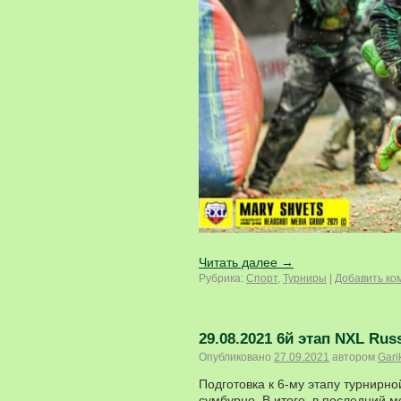
Читать далее
→
Рубрика:
Спорт
,
Турниры
|
Добавить ко
29.08.2021 6й этап NXL Rus
Опубликовано
27.09.2021
автором
Gari
Подготовка к 6-му этапу турнирн
сумбурно. В итоге, в последний 