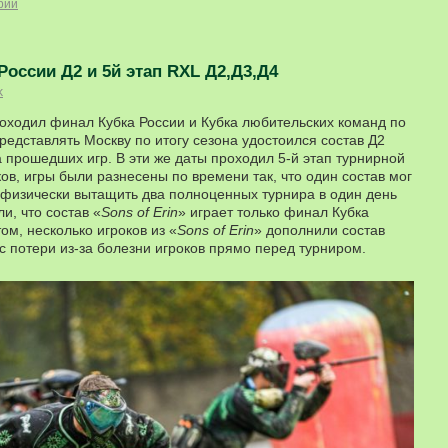
рий
России Д2 и 5й этап RXL Д2,Д3,Д4
k
роходил финал Кубка России и Кубка любительских команд по
редставлять Москву по итогу сезона удостоился состав Д2
а прошедших игр. В эти же даты проходил 5-й этап турнирной
ов, игры были разнесены по времени так, что один состав мог
о физически вытащить два полноценных турнира в один день
и, что состав «
Sons of Erin
» играет только финал Кубка
ом, несколько игроков из «
Sons of Erin
» дополнили состав
с потери из-за болезни игроков прямо перед турниром.