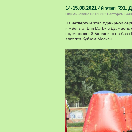
14-15.08.2021 4й этап RXL 
Опубликовано
03.09.2021
автором
Gari
На четвёртый этап турнирной сер
и «Sons of Erin Dark» в Д2, «Sons 
подмосковной Балашихе на базе 
являлся Кубком Москвы.