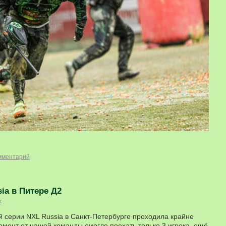
мментарий
sia в Питере Д2
k
ой серии NXL Russia в Санкт-Петербурге проходила крайне
момент от нашей команды смогло поехать только 3 игрока, ещё