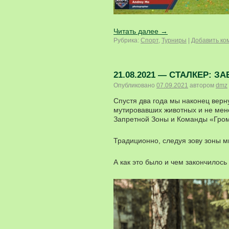
Читать далее
→
Рубрика:
Спорт
,
Турниры
|
Добавить ко
21.08.2021 — СТАЛКЕР: 
Опубликовано
07.09.2021
автором
dmz
Спустя два года мы наконец верн
мутировавших животных и не мен
Запретной Зоны и Команды «Гром
Традиционно, следуя зову зоны м
А как это было и чем закончилось