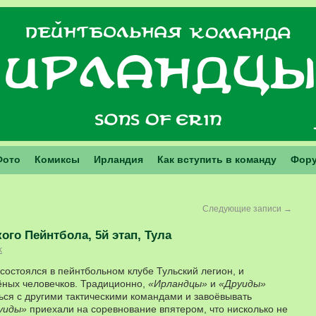
Фото
Комиксы
Ирландия
Как вступить в команду
Фор
Следующие записи
→
ого Пейнтбола, 5й этап, Тула
k
состоялся в пейнтбольном клубе Тульский легион, и
ёных человечков. Традиционно,
«Ирландцы»
и
«Друиды»
ься с другими тактическими командами и завоёвывать
уиды»
приехали на соревнование впятером, что нисколько не