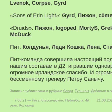
Lvenok
,
Corpse
,
Gyrd
«Sons of Erin Light»:
Gyrd
,
Пижон
,
c0m
«Druids»:
Пижон
,
logoped
,
MortyS
,
Gre
McDuck
Пит:
Колдунья
,
Леди Кошка
,
Лена
,
Ст
Пит-команда совершила настоящий под
нашим составам в Д2, игравшим одновр
огромное ирландское спасибо. И огром
бессменному тренеру Петру Санычу.
Запись опубликована в рубрике
Спорт
,
Турниры
. Добавьте в 
←
7.08.21 — Лига Классического Пейнтбола, 4й
21.08.2
этап, Коломна