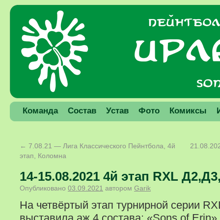
Команда
Состав
Устав
Фото
Комиксы
←
7.08.21 — Лига Классического Пейнтбола, 4й
21.08.2
этап, Коломна
14-15.08.2021 4й этап RXL Д2,Д3
Опубликовано
03.09.2021
автором
Garik
На четвёртый этап турнирной серии R
выставила аж 4 состава: «Sons of Erin» 