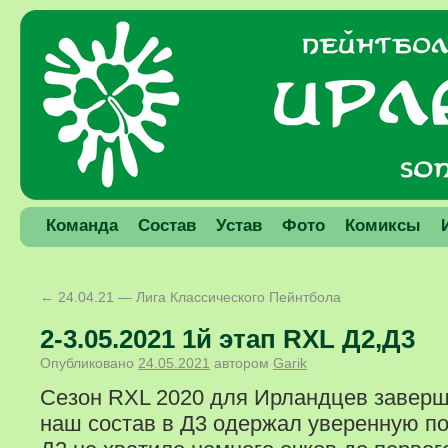
Команда
Состав
Устав
Фото
Комиксы
←
24.04.21 — Лига Классического Пейнтбола
2-3.05.2021 1й этап RXL Д2,Д3
Опубликовано
24.05.2021
автором
Garik
Сезон RXL 2020 для Ирландцев заверш
наш состав в Д3 одержал уверенную по