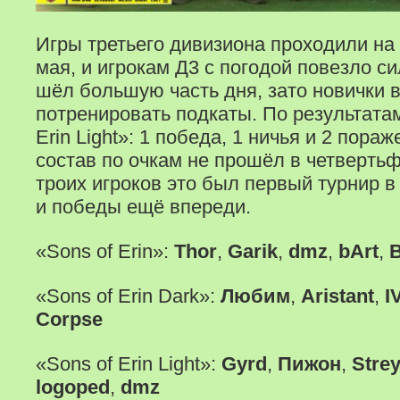
Игры третьего дивизиона проходили на
мая, и игрокам Д3 с погодой повезло с
шёл большую часть дня, зато новички в
потренировать подкаты. По результатам
Erin Light»: 1 победа, 1 ничья и 2 пораж
состав по очкам не прошёл в четверть
троих игроков это был первый турнир в 
и победы ещё впереди.
«Sons of Erin»:
Thor
,
Garik
,
dmz
,
bArt
,
«Sons of Erin Dark»:
Любим
,
Aristant
,
I
Corpse
«Sons of Erin Light»:
Gyrd
,
Пижон
,
Stre
logoped
,
dmz