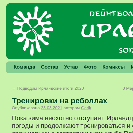
Команда
Состав
Устав
Фото
Комиксы
←
Подводим Ирландские итоги 2020
8 Ма
Тренировки на реболлах
Опубликовано
23.03.2021
автором
Garik
Пока зима неохотно отступает, Ирланд
погоды и продолжают тренироваться и