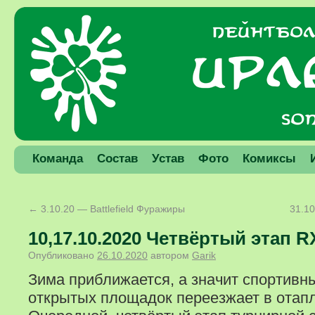
Команда
Состав
Устав
Фото
Комиксы
←
3.10.20 — Battlefield Фуражиры
31.1
10,17.10.2020 Четвёртый этап R
Опубликовано
26.10.2020
автором
Garik
Зима приближается, а значит спортивн
открытых площадок переезжает в отап