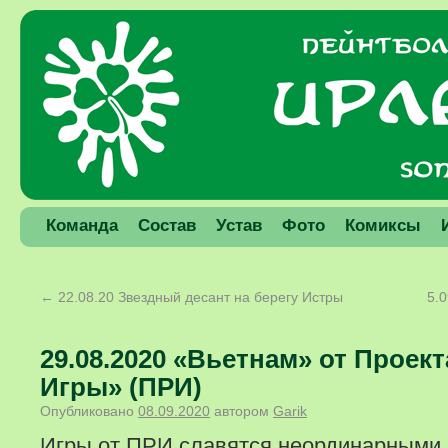
Команда
Состав
Устав
Фото
Комиксы
←
22.08.20 Звездный десант на берегу Истры
5.
29.08.2020 «Вьетнам» от Проек
Игры» (ПРИ)
Опубликовано
08.09.2020
автором
Garik
Игры от ПРИ славятся неординарными 