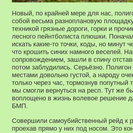
Новый, по крайней мере для нас, полиг
собой весьма разноплановую площадку:
техникой грязные дороги, горки и проч
лесного пейнтболиста плюшки. Понач
искать какие-то точки, коды, но минут 
что крошить синих намного веселей. Н
сопровождением, зашли в спину отстав
потом заблудились. Серьёзно. Полигон
местами довольно густой, а народу оче
только через час, тормознув попутный т
мы смогли вернуться на респ. Тут же б
воплощено в жизнь волевое решение д
БМП.
Совершили самоубийственный рейд к р
проехав прямо у них под носом. Это ко