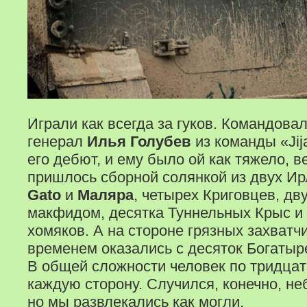
Играли как всегда за гуков. Командова
генерал
Илья Голубев
из команды «Jija
его дебют, и ему было ой как тяжело, 
пришлось сборной солянкой из двух И
Gato
и
Маляра
, четырех Криговцев, дв
макфидом, десятка Туннельных Крыс и 
хомяков. А на стороне грязных захватч
временем оказались с десяток Богатыр
В общей сложности человек по тридцат
каждую сторону. Случился, конечно, н
но мы развлекались как могли.