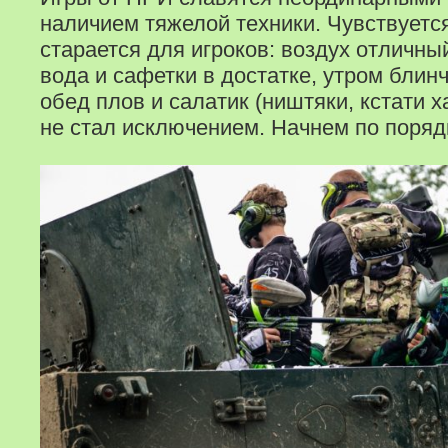
наличием тяжелой техники. Чувствуетс
старается для игроков: воздух отличны
вода и сафетки в достатке, утром блин
обед плов и салатик (ништяки, кстати х
не стал исключением. Начнем по поряд