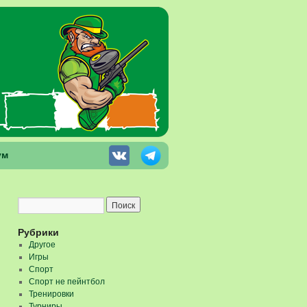
ум
Рубрики
Другое
Игры
Спорт
Спорт не пейнтбол
Тренировки
Турниры