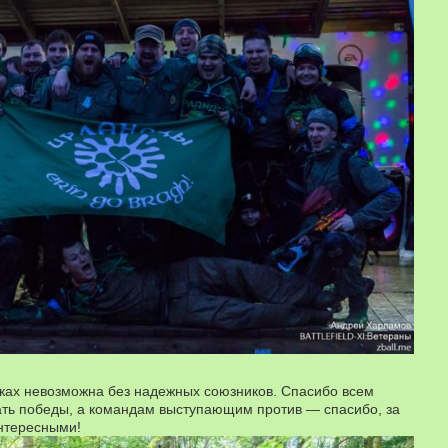
ках невозможна без надежных союзников. Спасибо всем
ать победы, а командам выступающим против — спасибо, за
интересными!