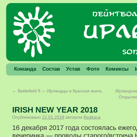
Команда
Состав
Устав
Фото
Комиксы
←
Battlefield 9 — Ирландцы и Красная книга.
Ирландска
Открытие
IRISH NEW YEAR 2018
Опубликовано
21.01.2018
автором
Redkaya
16 декабря 2017 года состоялась ежег
вечеринка — проводы старого/встреча Н