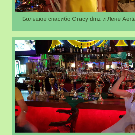
Большое спасибо Стасу dmz и Лене Aerta