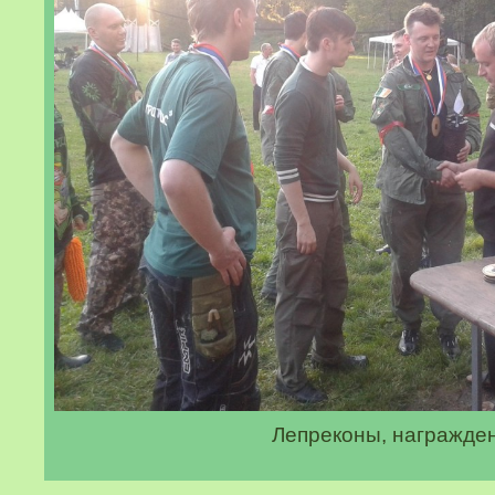
Лепреконы, награжде