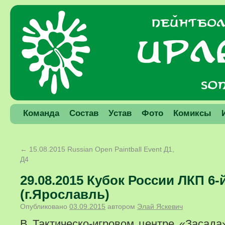
Команда
Состав
Устав
Фото
Комиксы
←
15.08.2015 Russian Open Paintball Event Д1,
Д4
29.08.2015 Кубок России ЛКП 6-
(г.Ярославль)
Опубликовано
03.09.2015
автором
Элай Яскевич
В Тактическо-игровом центре «Засада»