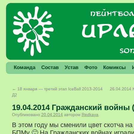
Команда
Состав
Устав
Фото
Комиксы
←
18 января — третий этап IceBall 2013-2014
26.04.2014
Д2
19.04.2014 Гражданский войны 
Опубликовано
20.04.2014
автором
Redkaya
В этом году мы сменили цвет скотча на
БПМу 🙂 На Гражданских войнах играли