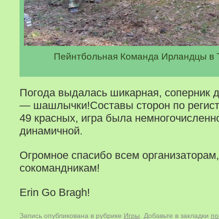
Пейнтбольная Команда Ирландцы в Т
Погода выдалась шикарная, соперник д
— шашлычки!
Составы сторон по регист
49 красных, игра была немногочисленно
динамичной.
Огромное спасибо всем организаторам,
сокомандникам!
Erin Go Bragh!
Запись опубликована в рубрике
Игры
. Добавьте в закладки
по