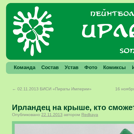
Команда
Состав
Устав
Фото
Комиксы
←
02.11.2013 БИСИ «Пираты Империи»
16 ноябр
Ирландец на крыше, кто сможе
Опубликовано
22.11.2013
автором
Redkaya