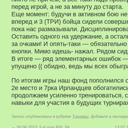
перед игрой, а не за минуту до старта.
Еще момент: будучи в активном бою не
вперед и 3 (ТРИ) бойца сидели соверш
пока нас размазывали. Дисциплинирова
Оставить одного на удержание, а оста
за очками! И опять-таки — обязательн
кнопки. Мимо идешь- нажал. Рядом с
В итоге — ряд элементарных ошибок —
упущено (( обидно, ведь мы всех обыг
По итогам игры наш фонд пополнился 
2е место и 7рка Ирландцев обогатилис
продолжаем усиленно тренироваться, 
навыки для участия в будущих турнирах
Запись опубликована в рубрике
Турниры
. Добавьте в заклад
←
30.06.2013, 5-й этап RXL Д4
13.07.