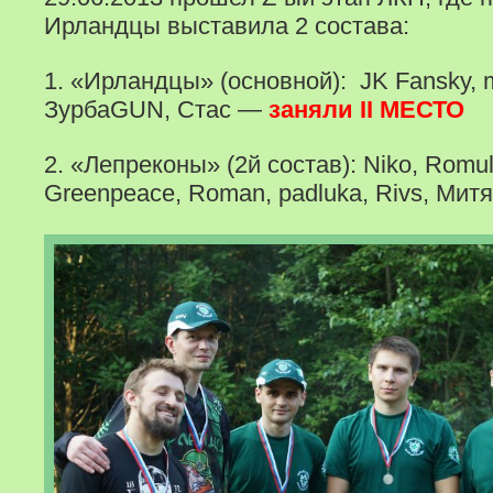
Ирландцы выставила 2 состава:
1. «Ирландцы» (основной): JK Fansky, m
ЗурбаGUN, Стас —
заняли II МЕСТО
2. «Лепреконы» (2й состав): Niko, Romu
Greenpeace, Roman, padluka, Rivs, Мит