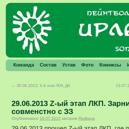
Команда
Состав
Устав
Фото
Комиксы
←
30.06.2013, 5-й этап RXL Д4
13.07.
29.06.2013 Z-ый этап ЛКП. Зар
совменстно с ЗЗ
Опубликовано
18.07.2013
автором
Redkaya
29.06.2013 прошел Z-ый этап ЛКП, где