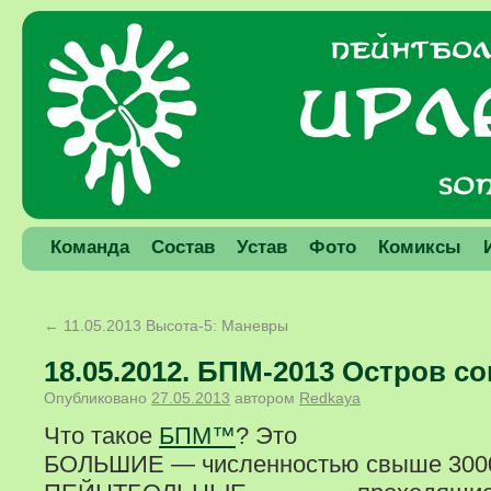
Команда
Состав
Устав
Фото
Комиксы
←
11.05.2013 Высота-5: Маневры
18.05.2012. БПМ-2013 Остров с
Опубликовано
27.05.2013
автором
Redkaya
Что такое
БПМ™
? Это
БОЛЬШИЕ — численностью свыше 3000