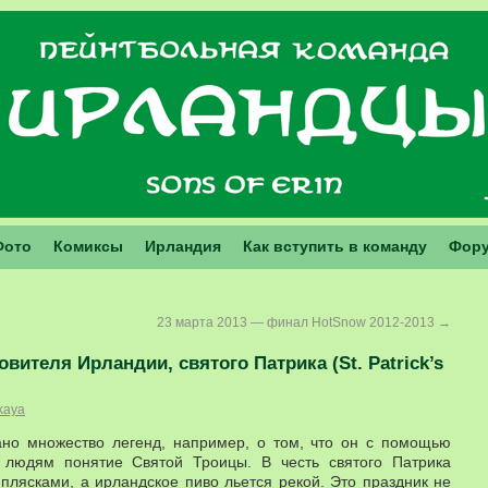
Фото
Комиксы
Ирландия
Как вступить в команду
Фор
23 марта 2013 — финал HotSnow 2012-2013
→
вителя Ирландии, святого Патрика (St. Patrick’s
kaya
ано множество легенд, например, о том, что он с помощью
л людям понятие Святой Троицы. В честь святого Патрика
плясками, а ирландское пиво льется рекой. Это праздник не