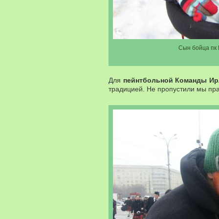
Сын бойца пк
Для
пейнтбольной Команды И
традицией. Не пропустили мы праз