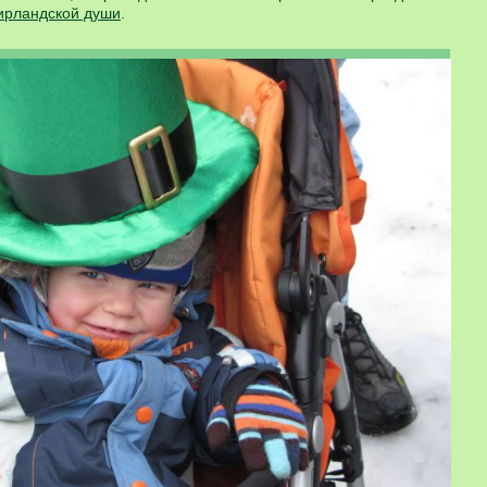
ирландской души
.