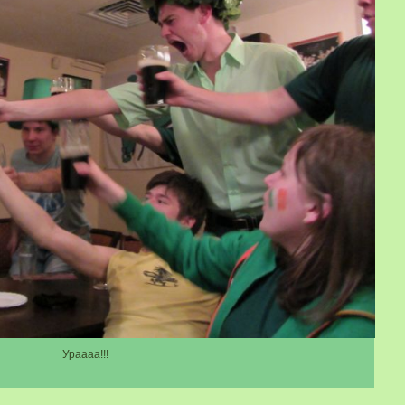
Ураааа!!!