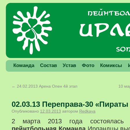
Команда
Состав
Устав
Фото
Комиксы
←
24.02.2013 Арена Опен 4й этап
10 ма
02.03.13 Переправа-30 «Пираты
Опубликовано
12.03.2013
автором
Redkaya
2 марта 2013 года состоялас
пейнтбольная Команда
Ирландцы выс