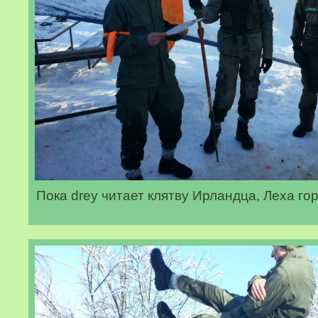
Пока drey читает клятву Ирландца, Леха го