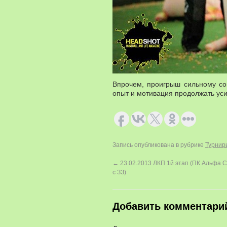
Впрочем, проигрыш сильному соп
опыт и мотивация продолжать ус
Запись опубликована в рубрике
Турнир
←
23.02.2013 ЛКП 1й этап (ПК Альфа 
с ЗЗ)
Добавить комментари