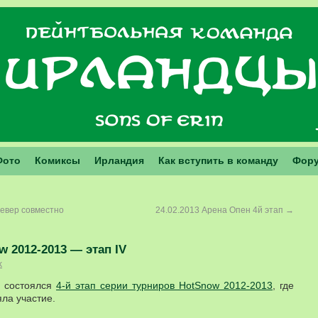
Фото
Комиксы
Ирландия
Как вступить в команду
Фор
Север совместно
24.02.2013 Арена Опен 4й этап
→
 2012-2013 — этап IV
k
я состоялся
4-й этап серии турниров HotSnow 2012-2013
, где
ла участие.