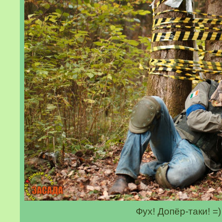
Фух! Допёр-таки! =)