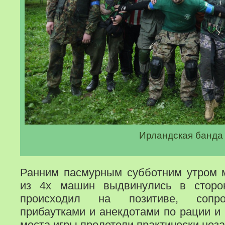
Ирландская банда
Ранним пасмурным субботним утром 
из 4х машин выдвинулись в сторо
происходил на позитиве, сопро
прибаутками и анекдотами по рации и 
места игры пролетели практически неза