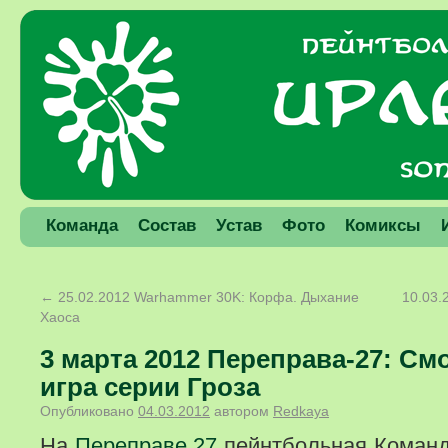
Команда
Состав
Устав
Фото
Комиксы
←
25.02.2012 Warhammer 30K: Корфа. Дыхание
10.03.
Хаоса
3 марта 2012 Переправа-27: См
игра серии Гроза
Опубликовано
04.03.2012
автором
Redkaya
На
Переправе 27
пейнтбольная Команд