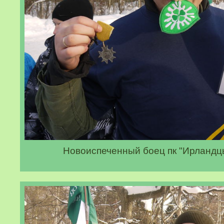
Новоиспеченный боец пк "Ирландц