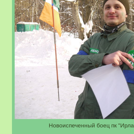
Новоиспеченный боец пк "Ирл