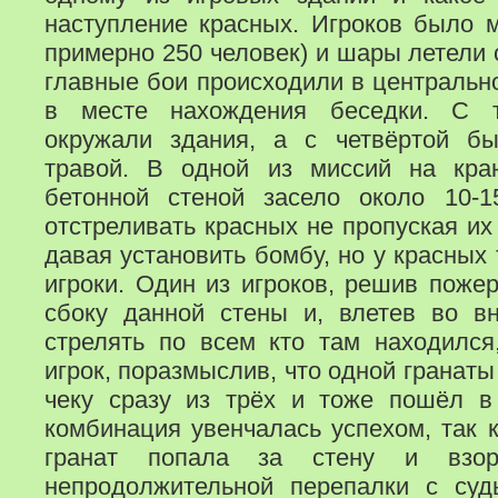
наступление красных. Игроков было м
примерно 250 человек) и шары летели 
главные бои происходили в центрально
в месте нахождения беседки. С т
окружали здания, а с четвёртой б
травой. В одной из миссий на кр
бетонной стеной засело около 10-1
отстреливать красных не пропуская их
давая установить бомбу, но у красных
игроки. Один из игроков, решив поже
сбоку данной стены и, влетев во вн
стрелять по всем кто там находился
игрок, поразмыслив, что одной гранат
чеку сразу из трёх и тоже пошёл в
комбинация увенчалась успехом, так к
гранат попала за стену и взор
непродолжительной перепалки с суд