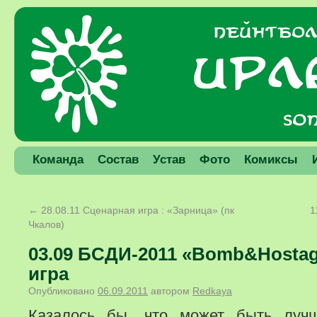
Команда
Состав
Устав
Фото
Комиксы
←
28.08.11 Сценарная игра : «Зарница» (пк
1
Чкалов)
03.09 БСДИ-2011 «Bomb&Hostage
игра
Опубликовано
06.09.2011
автором
Redkaya
Казалось бы, что может быть лучш