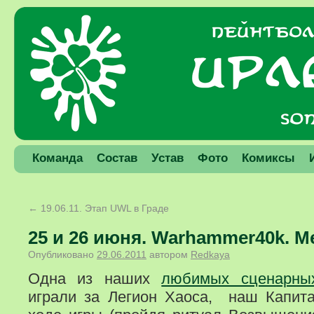
Команда
Состав
Устав
Фото
Комиксы
←
19.06.11. Этап UWL в Граде
25 и 26 июня. Warhammer40k. Mе
Опубликовано
29.06.2011
автором
Redkaya
Одна из наших
любимых сценарны
играли за Легион Хаоса, наш Капит