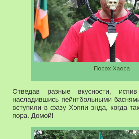
Посох Хаоса
Отведав разные вкусности, испи
насладившись пейнтбольными басням
вступили в фазу Хэппи энда, когда та
пора. Домой!