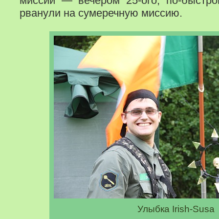
мисcий — вечером 25-ого, по-быстр
рванули на сумеречную миссию.
Улыбка Irish-Susa