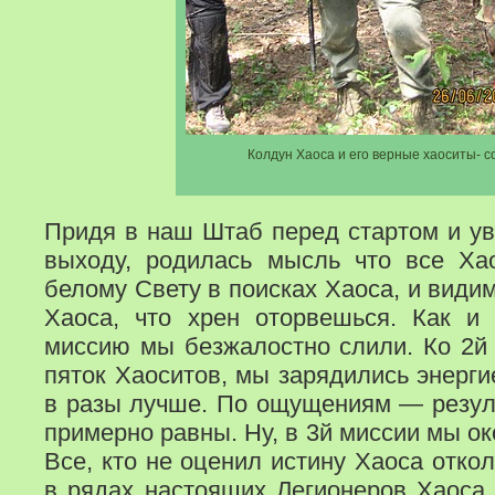
Колдун Хаоса и его верные хаоситы- с
Придя в наш Штаб перед стартом и ув
выходу, родилась мысль что все Ха
белому Свету в поисках Хаоса, и види
Хаоса, что хрен оторвешься. Как и
миссию мы безжалостно слили. Ко 2й 
пяток Хаоситов, мы зарядились энерги
в разы лучше. По ощущениям — резул
примерно равны. Ну, в 3й миссии мы о
Все, кто не оценил истину Хаоса отко
в рядах настоящих Легионеров Хаоса,