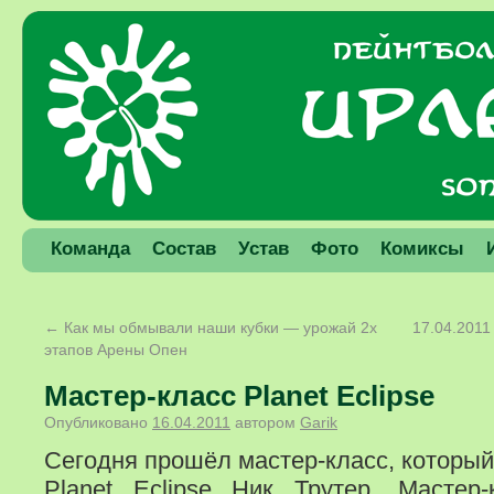
Команда
Состав
Устав
Фото
Комиксы
←
Как мы обмывали наши кубки — урожай 2х
17.04.2011
этапов Арены Опен
Мастер-класс Planet Eclipse
Опубликовано
16.04.2011
автором
Garik
Сегодня прошёл мастер-класс, которы
Planet Eclipse Ник Трутер. Мастер