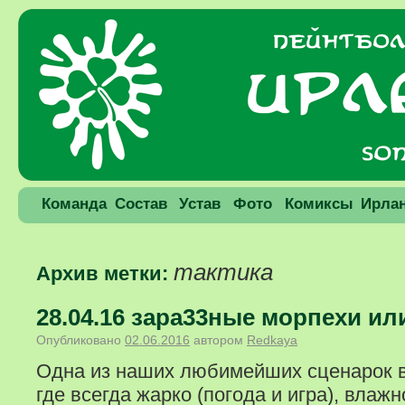
Команда
Состав
Устав
Фото
Комиксы
Ирла
тактика
Архив метки:
28.04.16 зара33ные морпехи ил
Опубликовано
02.06.2016
автором
Redkaya
Одна из наших любимейших сценарок в
где всегда жарко (погода и игра), влажн