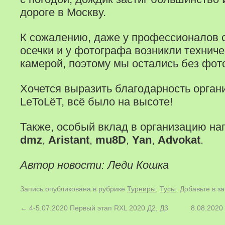
дороге в Москву.
К сожалению, даже у профессионалов 
осечки и у фотографа возникли технич
камерой, поэтому мы остались без фот
Хочется выразить благодарность орга
LeToLёТ, всё было на высоте!
Также, особый вклад в организацию нап
dmz
,
Aristant
,
mu8D
,
Yan
,
Advokat
.
Автор новости: Леди Кошка
Запись опубликована в рубрике
Турниры
,
Тусы
. Добавьте в з
←
4-5.07.2020 Первый этап RXL 2020 Д2, Д3
8.08.2020