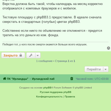
Верстка должна быть такой, чтобы календарь на месяц корректно
отображался с комповых браузеров и с мобилок.
Тестовую площадку с phpBB3.1 предоставлю. В идеале сначала
сверстать в стандартных (голубых) цветах phpBB3.
Собственно если никто по объявлению не откликнется - придется
тратить на это деньги из ком. фонда.
Победил тот, у кого после смерти окажется больше всего игрушек.
Закрыто
1 сообщение • Страница
1
из
1
Перейти
ПК "Ирландцы"
Ирландский паб
Часовой пояс:
UTC+03:00
Создано на основе
phpBB
® Forum Software © phpBB Limited
Русская поддержка phpBB
Конфиденциальность
|
Правила