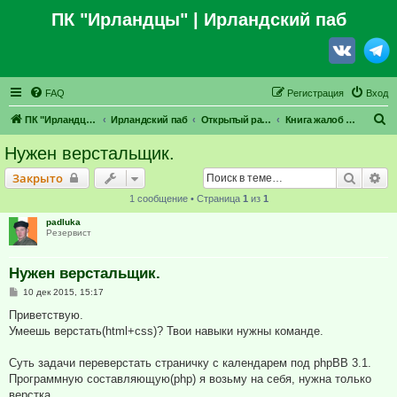
ПК "Ирландцы"
| Ирландский паб
FAQ
Регистрация
Вход
П
ПК "Ирландцы"
Ирландский паб
Открытый раздел
Книга жалоб и предложений
о
Нужен верстальщик.
и
Поиск
Ра
Закрыто
с
1 сообщение • Страница
1
из
1
к
padluka
Резервист
Нужен верстальщик.
С
10 дек 2015, 15:17
о
о
Приветствую.
б
Умеешь верстать(html+css)? Твои навыки нужны команде.
щ
е
н
Суть задачи переверстать страничку с календарем под phpBB 3.1.
и
е
Программную составляющую(php) я возьму на себя, нужна только
верстка.