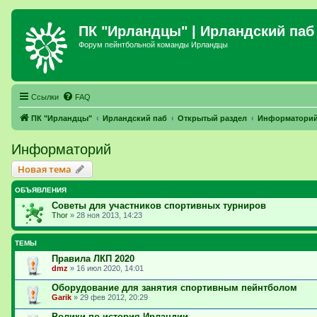
ПК "Ирландцы"
| Ирландский паб
Форум пейнтбольной команды Ирландцы
Ссылки
FAQ
ПК "Ирландцы"
Ирландский паб
Открытый раздел
Информатори
Информаторий
Новая тема
ОБЪЯВЛЕНИЯ
Советы для участников спортивных турниров
Thor
»
28 ноя 2013, 14:23
ТЕМЫ
Правила ЛКП 2020
dmz
»
16 июл 2020, 14:01
Оборудование для занятия спортивным пейнтболом
Garik
»
29 фев 2012, 20:29
Ролики по история Ирландии