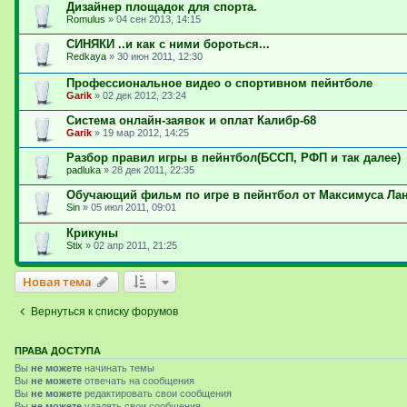
Дизайнер площадок для спорта.
Romulus
»
04 сен 2013, 14:15
СИНЯКИ ..и как с ними бороться...
Redkaya
»
30 июн 2011, 12:30
Профессиональное видео о спортивном пейнтболе
Garik
»
02 дек 2012, 23:24
Система онлайн-заявок и оплат Калибр-68
Garik
»
19 мар 2012, 14:25
Разбор правил игры в пейнтбол(БССП, РФП и так далее)
padluka
»
28 дек 2011, 22:35
Обучающий фильм по игре в пейнтбол от Максимуса Ла
Sin
»
05 июл 2011, 09:01
Крикуны
Stix
»
02 апр 2011, 21:25
Новая тема
Вернуться к списку форумов
ПРАВА ДОСТУПА
Вы
не можете
начинать темы
Вы
не можете
отвечать на сообщения
Вы
не можете
редактировать свои сообщения
Вы
не можете
удалять свои сообщения