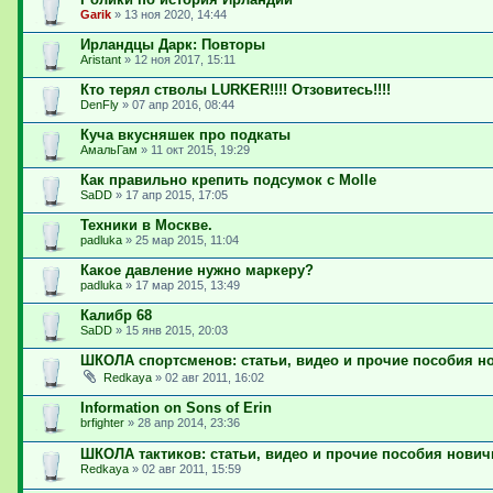
Garik
»
13 ноя 2020, 14:44
Ирландцы Дарк: Повторы
Aristant
»
12 ноя 2017, 15:11
Кто терял стволы LURKER!!!! Отзовитесь!!!!
DenFly
»
07 апр 2016, 08:44
Куча вкусняшек про подкаты
АмальГам
»
11 окт 2015, 19:29
Как правильно крепить подсумок с Molle
SaDD
»
17 апр 2015, 17:05
Техники в Москве.
padluka
»
25 мар 2015, 11:04
Какое давление нужно маркеру?
padluka
»
17 мар 2015, 13:49
Калибр 68
SaDD
»
15 янв 2015, 20:03
ШКОЛА спортсменов: статьи, видео и прочие пособия н
Redkaya
»
02 авг 2011, 16:02
Information on Sons of Erin
brfighter
»
28 апр 2014, 23:36
ШКОЛА тактиков: статьи, видео и прочие пособия нович
Redkaya
»
02 авг 2011, 15:59