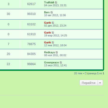
TralliValli
3
62617
04 сен 2013, 15:31
Bars
30
99310
10 авг 2013, 11:06
Garik
0
63102
02 дек 2012, 23:24
Garik
0
61910
19 мар 2012, 14:25
Garik
7
78875
12 янв 2012, 18:04
Redkaya
20
84305
08 ноя 2011, 00:02
Greenpeace
22
99864
13 июл 2011, 12:41
20 тем • Страница
1
из
1
Перейти