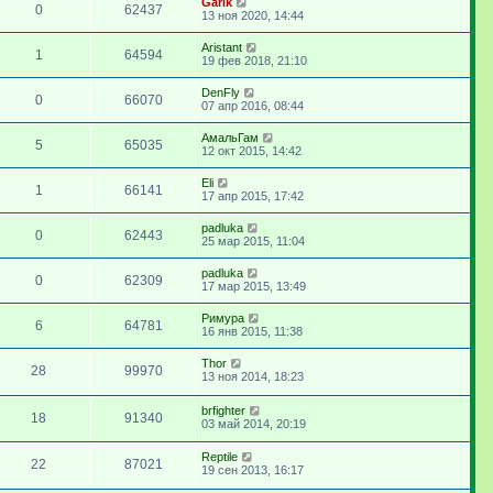
Garik
0
62437
13 ноя 2020, 14:44
Aristant
1
64594
19 фев 2018, 21:10
DenFly
0
66070
07 апр 2016, 08:44
АмальГам
5
65035
12 окт 2015, 14:42
Eli
1
66141
17 апр 2015, 17:42
padluka
0
62443
25 мар 2015, 11:04
padluka
0
62309
17 мар 2015, 13:49
Римура
6
64781
16 янв 2015, 11:38
Thor
28
99970
13 ноя 2014, 18:23
brfighter
18
91340
03 май 2014, 20:19
Reptile
22
87021
19 сен 2013, 16:17