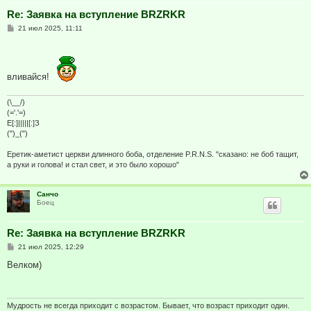
Re: Заявка на вступление BRZRKR
С
21 июл 2025, 11:11
о
о
б
щ
е
вливайся!
н
и
е
(\__/)
(='.'=)
E[:]|||||[:]З
(")_(")
Еретик-аметист церкви длинного боба, отделение P.R.N.S. "сказано: не боб тащит,
а руки и голова! и стал свет, и это было хорошо"
Санчо
Боец
Re: Заявка на вступление BRZRKR
С
21 июл 2025, 12:29
о
о
Велком)
б
щ
е
н
и
Мудрость не всегда приходит с возрастом. Бывает, что возраст приходит один.