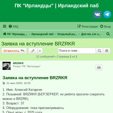
ПК "Ирландцы"
| Ирландский паб
FAQ
Регистрация
Вход
П
ПК "Ирландцы"
Ирландский паб
Открытый раздел
Для тех, кто хочет влиться в наши ряды
о
Заявка на вступление BRZRKR
и
Поиск
Ра
Ответить
с
12 сообщений • Страница
1
из
1
к
BRZRKR
Рекрут ПК "Ирландцы"
Заявка на вступление BRZRKR
С
21 июл 2025, 10:25
о
о
1. Имя: Алексей Катаргин
б
2. Позывной: BRZRKR (БЕРЗЕРКЕР, но ребята просили сократить
щ
е
можно и BRZRK)
н
3. Возраст: 37
и
е
4. Оборудование: пока присматриваюсь
5. Опыт игры: с 2025 года