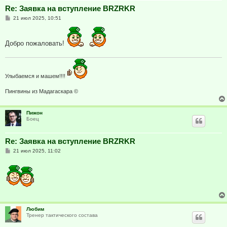
Re: Заявка на вступление BRZRKR
С
21 июл 2025, 10:51
о
о
б
щ
Добро пожаловать!
е
н
и
е
Улыбаемся и машем!!!!
Пингвины из Мадагаскара ©
Пижон
Боец
Re: Заявка на вступление BRZRKR
С
21 июл 2025, 11:02
о
о
б
щ
е
н
и
е
Любим
Тренер тактического состава