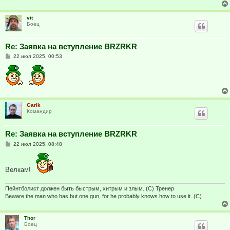
е
vit
Боец
Re: Заявка на вступление BRZRKR
С
22 июл 2025, 00:53
о
о
б
щ
е
н
и
е
Garik
Командир
Re: Заявка на вступление BRZRKR
С
22 июл 2025, 08:48
о
о
б
щ
Велкам!
е
н
и
Пейнтболист должен быть быстрым, хитрым и злым. (C) Тренер
е
Beware the man who has but one gun, for he probably knows how to use it. (C)
Thor
Боец