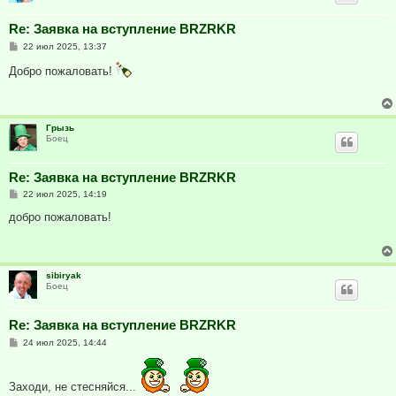
Re: Заявка на вступление BRZRKR
С
22 июл 2025, 13:37
о
о
Добро пожаловать!
б
щ
е
н
и
Грызь
е
Боец
Re: Заявка на вступление BRZRKR
С
22 июл 2025, 14:19
о
о
добро пожаловать!
б
щ
е
н
и
sibiryak
е
Боец
Re: Заявка на вступление BRZRKR
С
24 июл 2025, 14:44
о
о
б
щ
Заходи, не стесняйся...
е