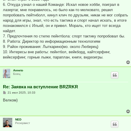
6. Откуда узнал о нашей Команде: Искал новое хобби, поиграл в
лазертаг, мне понравилось, но было как-то мелковато, решил
попробовать пейтнболл, кинул клич по друзьям, никак не мог собрать
народ для игры, знал, что есть тактика и спорт начал искать, в итоге
познакомился с Ильей, он и привел. Мораль, кто ищет тот всегда
найдет.
7. Предпочтения по стилю пейнтбола: спорт тактику попробовал бы.
8. Работа: Директор по информационным технологиям
9. Район проживания: Лыткарино(мо. около Люберец)
10. Интересы вне работы: пейнтбол, вейкборд, кайтсерфинг,
вейксерфинг, горные лыжи, параплан, книги, видеоигры.
Anneto
Боец
Re: Заявка на вступление BRZRKR
С
21 июл 2025, 10:33
о
о
Велком)
б
щ
е
н
и
NED
е
Резервист