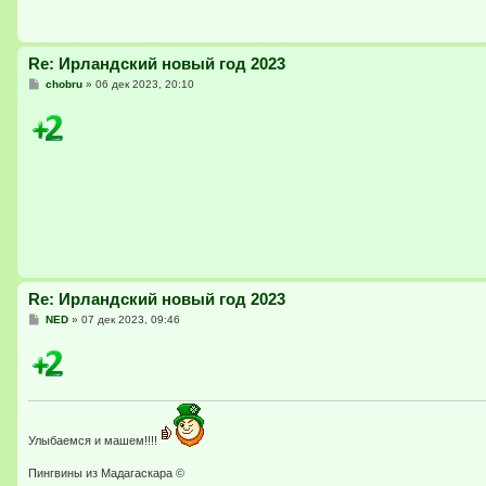
Re: Ирландский новый год 2023
С
chobru
»
06 дек 2023, 20:10
о
о
б
щ
е
н
и
е
Re: Ирландский новый год 2023
С
NED
»
07 дек 2023, 09:46
о
о
б
щ
е
н
и
е
Улыбаемся и машем!!!!
Пингвины из Мадагаскара ©