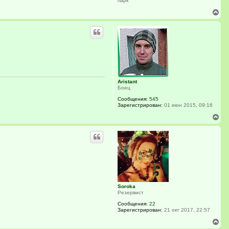
парк
у
В
е
р
н
у
т
ь
с
я
к
Aristant
н
Боец
а
ч
Сообщения:
545
а
Зарегистрирован:
01 июн 2015, 09:16
л
В
у
е
р
н
у
т
ь
с
я
к
Soroka
н
Резервист
а
ч
Сообщения:
22
а
Зарегистрирован:
21 окт 2017, 22:57
л
В
у
е