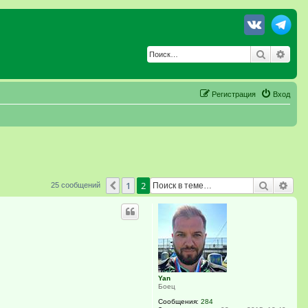
Поиск
Расш
Регистрация
Вход
Поиск
Рас
1
2
Пред.
25 сообщений
Yan
Боец
Сообщения:
284