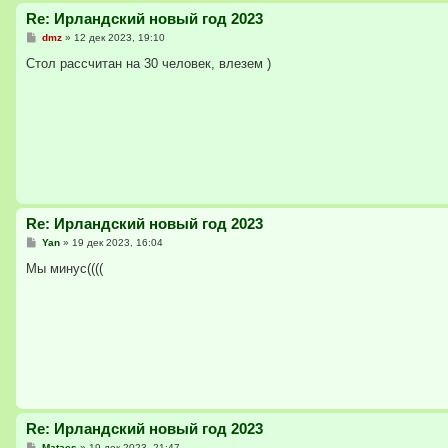
Re: Ирландский новый год 2023
С
dmz
»
12 дек 2023, 19:10
о
о
Стол рассчитан на 30 человек, влезем )
б
щ
е
н
и
е
Re: Ирландский новый год 2023
С
Yan
»
19 дек 2023, 16:04
о
о
Мы минус((((
б
щ
е
н
и
е
Re: Ирландский новый год 2023
С
Mataes
»
19 дек 2023, 21:47