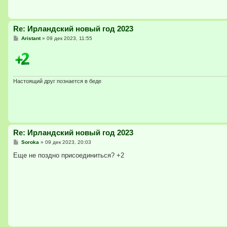
Re: Ирландский новый год 2023
С
Aristant
»
09 дек 2023, 11:55
о
о
б
щ
е
н
и
Настоящий друг познается в беде
е
Re: Ирландский новый год 2023
С
Soroka
»
09 дек 2023, 20:03
о
о
Еще не поздно присоединиться? +2
б
щ
е
н
и
е