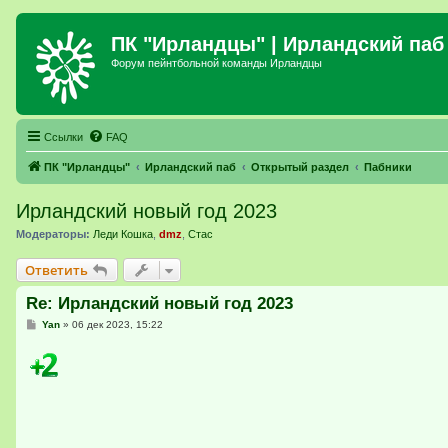
ПК "Ирландцы"
| Ирландский паб
Форум пейнтбольной команды Ирландцы
Ссылки
FAQ
ПК "Ирландцы"
Ирландский паб
Открытый раздел
Пабники
Ирландский новый год 2023
Модераторы:
Леди Кошка
,
dmz
,
Стас
Ответить
Re: Ирландский новый год 2023
С
Yan
»
06 дек 2023, 15:22
о
о
б
щ
е
н
и
е