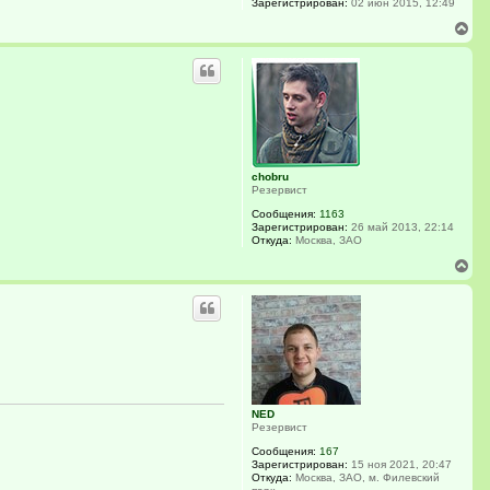
Зарегистрирован:
02 июн 2015, 12:49
В
е
р
н
у
т
ь
с
я
к
chobru
н
Резервист
а
ч
Сообщения:
1163
а
Зарегистрирован:
26 май 2013, 22:14
Откуда:
Москва, ЗАО
л
у
В
е
р
н
у
т
ь
с
я
к
NED
н
Резервист
а
ч
Сообщения:
167
а
Зарегистрирован:
15 ноя 2021, 20:47
Откуда:
Москва, ЗАО, м. Филевский
л