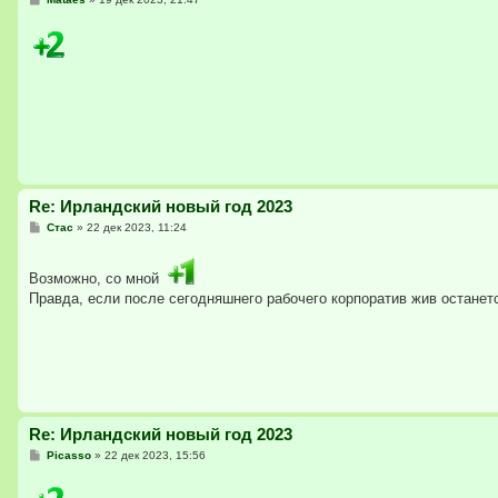
о
о
б
щ
е
н
и
е
Re: Ирландский новый год 2023
С
Стас
»
22 дек 2023, 11:24
о
о
б
Возможно, со мной
щ
е
Правда, если после сегодняшнего рабочего корпоратив жив останет
н
и
е
Re: Ирландский новый год 2023
С
Picasso
»
22 дек 2023, 15:56
о
о
б