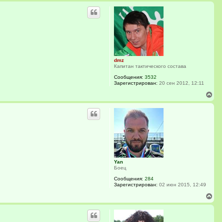
р
н
у
т
ь
с
я
к
dmz
н
Капитан тактического состава
а
ч
Сообщения:
3532
а
Зарегистрирован:
20 сен 2012, 12:11
л
В
у
е
р
н
у
т
ь
с
я
к
Yan
н
Боец
а
ч
Сообщения:
284
а
Зарегистрирован:
02 июн 2015, 12:49
л
В
у
е
р
н