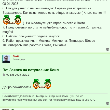
08.04.2023
6. Откуда узнал о нашей команде: Первый раз встретил на
Вархаммере. Как выяснилось есть общие знакомые ( Клык, салют !!!
). На Фоллауте уже играл вместе с Вами.
7. Предпочтения по стилю пейнтбола (спорт или тактика): Тактика,
magfed
8. Работа: специалист отдела закупок
9. Район проживания: г. Москва, Митино, м. Пятницкое Шоссе
10. Интересы вне работы: Охота, Рыбалка.
Garik
Командир
Re: Заявка на вступление Коил
С
09 апр 2023, 23:31
о
о
б
щ
Добро пожаловать!
е
н
и
Пейнтболист должен быть быстрым, хитрым и злым. (C) Тренер
е
Beware the man who has but one gun, for he probably knows how to use it. (C)