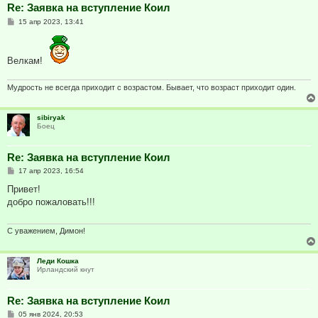
Re: Заявка на вступление Коил
С
15 апр 2023, 13:41
о
о
б
щ
Велкам!
е
н
и
Мудрость не всегда приходит с возрастом. Бывает, что возраст приходит один.
е
sibiryak
Боец
Re: Заявка на вступление Коил
С
17 апр 2023, 16:54
о
о
Привет!
б
добро пожаловать!!!
щ
е
н
и
С уважением, Димон!
е
Леди Кошка
Ирландский кнут
Re: Заявка на вступление Коил
С
05 янв 2024, 20:53