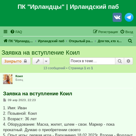
ПК "Ирландцы"
| Ирландский паб
FAQ
Регистрация
Вход
П
ПК "Ирландцы"
Ирландский паб
Открытый раздел
Для тех, кто хочет влиться в наши ряды
о
Заявка на вступление Коил
и
Поиск
Ра
Закрыто
с
13 сообщений • Страница
1
из
1
к
Коил
Боец
Заявка на вступление Коил
С
09 апр 2023, 22:23
о
о
1. Имя: Иван
б
2. Позывной: Коил
щ
е
3. Возраст: 36 лет
н
4. Оборудование: Маска, жилет, шлем - свои. Маркер - пока
и
е
прокатный. Думаю о приобретении своего
5. Опыт игры: первая игра - Вархаммер 18.02.2023г. Вторая - Фоллаут