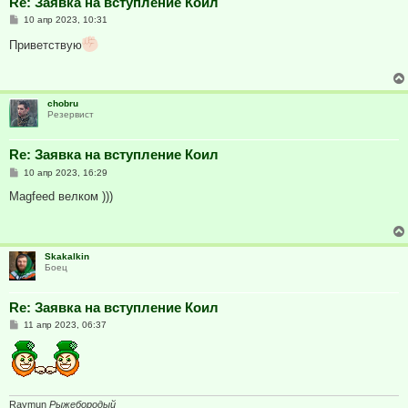
Re: Заявка на вступление Коил
С
10 апр 2023, 10:31
о
о
Приветствую
б
щ
е
н
и
chobru
е
Резервист
Re: Заявка на вступление Коил
С
10 апр 2023, 16:29
о
о
Magfeed велком )))
б
щ
е
н
и
Skakalkin
е
Боец
Re: Заявка на вступление Коил
С
11 апр 2023, 06:37
о
о
б
щ
е
н
и
Raymun
Рыжебородый