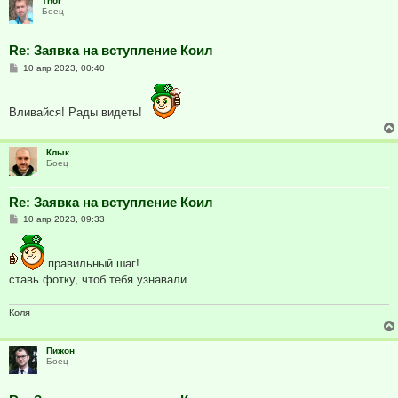
Thor
Боец
Re: Заявка на вступление Коил
С
10 апр 2023, 00:40
о
о
б
щ
Вливайся! Рады видеть!
е
н
и
е
Клык
Боец
Re: Заявка на вступление Коил
С
10 апр 2023, 09:33
о
о
б
щ
правильный шаг!
е
ставь фотку, чтоб тебя узнавали
н
и
е
Коля
Пижон
Боец