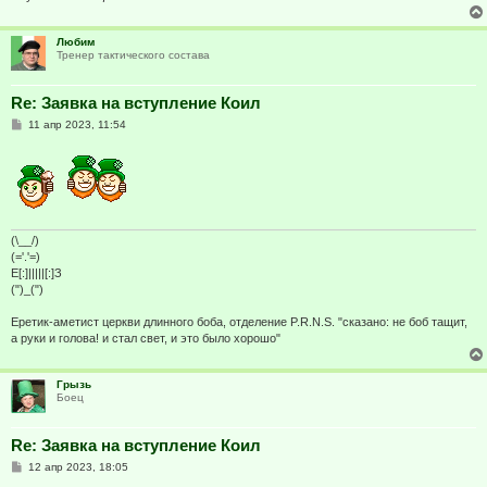
е
Любим
Тренер тактического состава
Re: Заявка на вступление Коил
С
11 апр 2023, 11:54
о
о
б
щ
е
н
и
е
(\__/)
(='.'=)
E[:]|||||[:]З
(")_(")
Еретик-аметист церкви длинного боба, отделение P.R.N.S. "сказано: не боб тащит,
а руки и голова! и стал свет, и это было хорошо"
Грызь
Боец
Re: Заявка на вступление Коил
С
12 апр 2023, 18:05
о