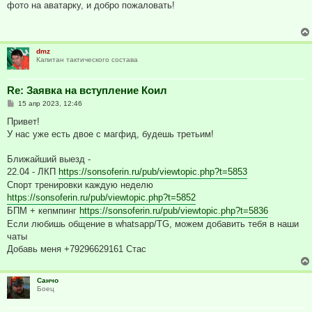
о
фото на аватарку, и добро пожаловать!
б
щ
е
н
и
dmz
е
Капитан тактического состава
Re: Заявка на вступление Коил
С
15 апр 2023, 12:46
о
о
Привет!
б
У нас уже есть двое с магфид, будешь третьим!
щ
е
н
Ближайший выезд -
и
е
22.04 - ЛКП
https://sonsoferin.ru/pub/viewtopic.php?t=5853
Спорт тренировки каждую неделю
https://sonsoferin.ru/pub/viewtopic.php?t=5852
БПМ + кепмпинг
https://sonsoferin.ru/pub/viewtopic.php?t=5836
Если любишь общение в whatsapp/TG, можем добавить тебя в наши
чаты
Добавь меня +79296629161 Стас
Санчо
Боец