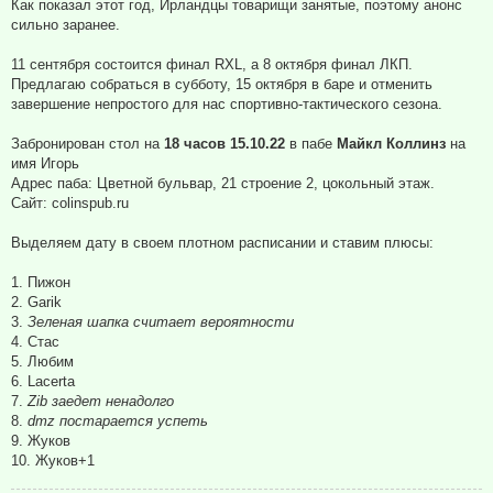
и
Как показал этот год, Ирландцы товарищи занятые, поэтому анонс
е
сильно заранее.
11 сентября состоится финал RXL, а 8 октября финал ЛКП.
Предлагаю собраться в субботу, 15 октября в баре и отменить
завершение непростого для нас спортивно-тактического сезона.
Забронирован стол на
18 часов 15.10.22
в пабе
Майкл Коллинз
на
имя Игорь
Адрес паба: Цветной бульвар, 21 строение 2, цокольный этаж.
Сайт: colinspub.ru
Выделяем дату в своем плотном расписании и ставим плюсы:
1. Пижон
2. Garik
3.
Зеленая шапка считает вероятности
4. Стас
5. Любим
6. Lacerta
7.
Zib заедет ненадолго
8.
dmz постарается успеть
9. Жуков
10. Жуков+1