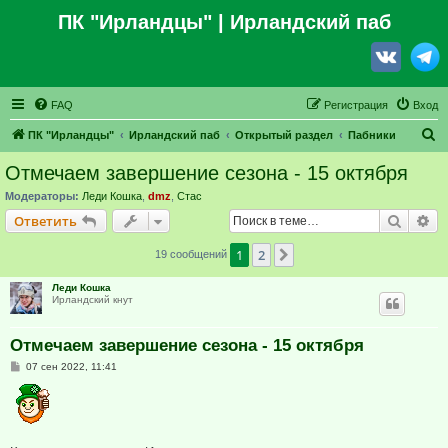
ПК "Ирландцы"
| Ирландский паб
FAQ
Регистрация
Вход
П
ПК "Ирландцы"
Ирландский паб
Открытый раздел
Пабники
о
Отмечаем завершение сезона - 15 октября
и
Модераторы:
Леди Кошка
,
dmz
,
Стас
с
Поиск
Ра
Ответить
к
1
2
След.
19 сообщений
Леди Кошка
Ирландский кнут
Отмечаем завершение сезона - 15 октября
С
07 сен 2022, 11:41
о
о
б
щ
е
н