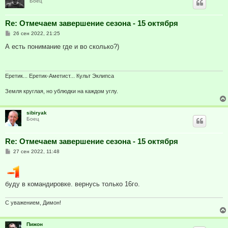
Боец
Re: Отмечаем завершение сезона - 15 октября
С
26 сен 2022, 21:25
о
о
А есть понимание где и во сколько?)
б
щ
е
н
и
Еретик... Еретик-Аметист... Культ Эклипса
е
Земля круглая, но ублюдки на каждом углу.
sibiryak
Боец
Re: Отмечаем завершение сезона - 15 октября
С
27 сен 2022, 11:48
о
о
б
щ
е
буду в командировке. вернусь только 16го.
н
и
е
С уважением, Димон!
Пижон