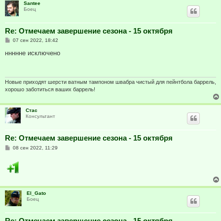
Santee
Боец
Re: Отмечаем завершение сезона - 15 октября
С
07 сен 2022, 18:42
о
о
ннннне исключено
б
щ
е
н
и
Новые приходят шерсти ватным тампоном швабра чистый для пейнтбола баррель,
е
хорошо заботиться ваших баррель!
Стас
Консультант
Re: Отмечаем завершение сезона - 15 октября
С
08 сен 2022, 11:29
о
о
б
щ
е
н
и
El_Gato
е
Боец
Re: Отмечаем завершение сезона - 15 октября