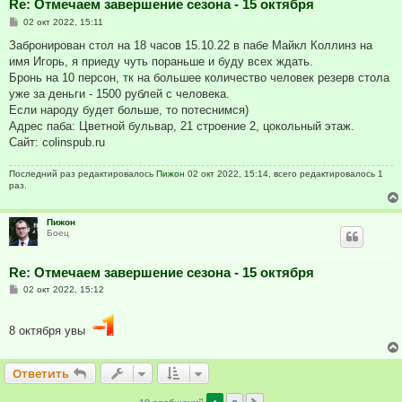
Re: Отмечаем завершение сезона - 15 октября
С
02 окт 2022, 15:11
о
о
Забронирован стол на 18 часов 15.10.22 в пабе Майкл Коллинз на
б
имя Игорь, я приеду чуть пораньше и буду всех ждать.
щ
е
Бронь на 10 персон, тк на большее количество человек резерв стола
н
уже за деньги - 1500 рублей с человека.
и
е
Если народу будет больше, то потеснимся)
Адрес паба: Цветной бульвар, 21 строение 2, цокольный этаж.
Сайт: colinspub.ru
Последний раз редактировалось
Пижон
02 окт 2022, 15:14, всего редактировалось 1
раз.
Пижон
Боец
Re: Отмечаем завершение сезона - 15 октября
С
02 окт 2022, 15:12
о
о
б
8 октября увы
щ
е
н
и
Ответить
е