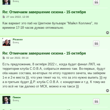
Боец
Re: Отмечаем завершение сезона - 15 октября
С
27 сен 2022, 12:30
о
о
Как вариант это паб на Цветном бульваре "Майкл Коллинз", по
б
времени 17-18 часов думаю оптимально.
щ
е
н
и
Picasso
е
Боец
Re: Отмечаем завершение сезона - 15 октября
С
02 окт 2022, 00:14
о
о
Есть предложение, 8 октября 2022 г., когда будет финал ЛКП, на
б
территории клуба С.О.В.А, собраться именно там. Во-первых, будут
щ
е
оба наших состава, во-вторых по итогу годового зачета, мы заберем
н
1-е и 2-е места ))), что уже тянет на то, что за это нужно выпить ))) ну
и
е
а в-третьих будет Д.Р. клуба С.О.В.А. с концертами и т.д. К тому-же
это всё не так далеко от МСК, можно и на такси )))
Пижон
Боец