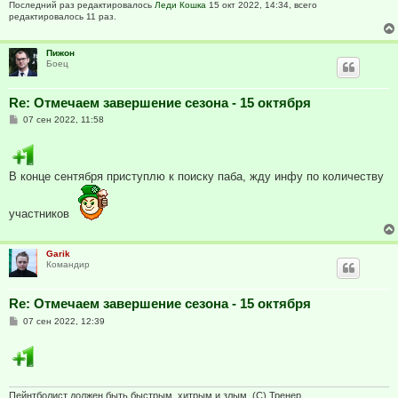
Последний раз редактировалось
Леди Кошка
15 окт 2022, 14:34, всего
редактировалось 11 раз.
Пижон
Боец
Re: Отмечаем завершение сезона - 15 октября
С
07 сен 2022, 11:58
о
о
б
щ
е
В конце сентября приступлю к поиску паба, жду инфу по количеству
н
и
е
участников
Garik
Командир
Re: Отмечаем завершение сезона - 15 октября
С
07 сен 2022, 12:39
о
о
б
щ
е
н
и
Пейнтболист должен быть быстрым, хитрым и злым. (C) Тренер