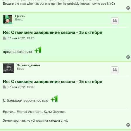
е
Beware the man who has but one gun, for he probably knows how to use it. (C)
Грызь
Боец
Re: Отмечаем завершение сезона - 15 октября
С
07 сен 2022, 13:20
о
о
б
предварительно
щ
е
н
и
Зеленая_шапка
е
Боец
Re: Отмечаем завершение сезона - 15 октября
С
07 сен 2022, 15:39
о
о
б
С большей вероятностью
щ
е
н
и
Еретик... Еретик-Аметист... Культ Эклипса
е
Земля круглая, но ублюдки на каждом углу.