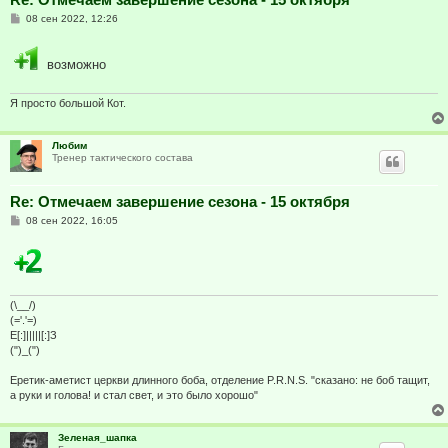
С
08 сен 2022, 12:26
о
о
б
возможно
щ
е
н
и
Я просто большой Кот.
е
Любим
Тренер тактического состава
Re: Отмечаем завершение сезона - 15 октября
С
08 сен 2022, 16:05
о
о
б
щ
е
н
и
(\__/)
е
(='.'=)
E[:]|||||[:]З
(")_(")
Еретик-аметист церкви длинного боба, отделение P.R.N.S. "сказано: не боб тащит,
а руки и голова! и стал свет, и это было хорошо"
Зеленая_шапка