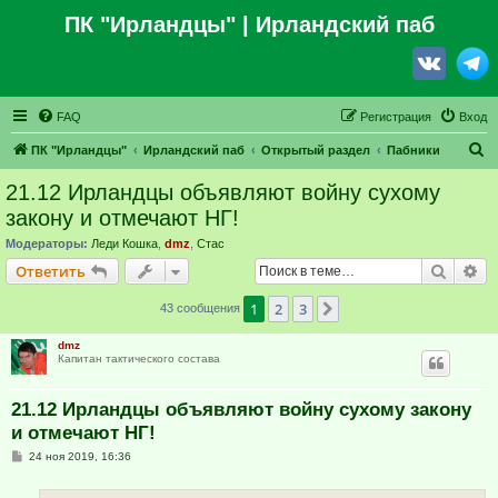
ПК "Ирландцы"
| Ирландский паб
FAQ
Регистрация
Вход
П
ПК "Ирландцы"
Ирландский паб
Открытый раздел
Пабники
о
21.12 Ирландцы объявляют войну сухому
и
закону и отмечают НГ!
с
Модераторы:
Леди Кошка
,
dmz
,
Стас
к
Поиск
Ра
Ответить
1
2
3
След.
43 сообщения
dmz
Капитан тактического состава
21.12 Ирландцы объявляют войну сухому закону
и отмечают НГ!
С
24 ноя 2019, 16:36
о
о
б