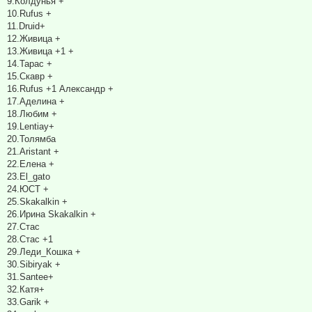
9.Колдунья +
10.Rufus +
11.Druid+
12.Живица +
13.Живица +1 +
14.Тарас +
15.Скавр +
16.Rufus +1 Александр +
17.Аделина +
18.Любим +
19.Lentiay+
20.Толямба
21.Aristant +
22.Eлена +
23.El_gato
24.ЮСТ +
25.Skakalkin +
26.Ирина Skakalkin +
27.Стас
28.Стас +1
29.Леди_Кошка +
30.Sibiryak +
31.Santee+
32.Катя+
33.Garik +