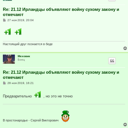
Re: 21.12 Ирландцы объявляют войну сухому закону и
отмечают
С
27 ноя 2019, 20:04
о
о
б
щ
е
н
и
Настоящий друг познается в беде
е
Меховик
Боец
Re: 21.12 Ирландцы объявляют войну сухому закону и
отмечают
С
28 ноя 2019, 16:21
о
о
б
Предварительно
, но это не точно
щ
е
н
и
е
В простонародье - Сергей Викторович