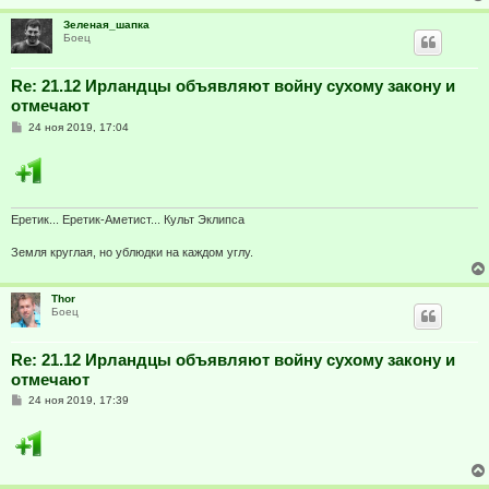
Зеленая_шапка
Боец
Re: 21.12 Ирландцы объявляют войну сухому закону и
отмечают
С
24 ноя 2019, 17:04
о
о
б
щ
е
н
и
Еретик... Еретик-Аметист... Культ Эклипса
е
Земля круглая, но ублюдки на каждом углу.
Thor
Боец
Re: 21.12 Ирландцы объявляют войну сухому закону и
отмечают
С
24 ноя 2019, 17:39
о
о
б
щ
е
н