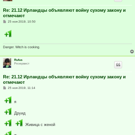
Re: 21.12 Ирландцы объявляют войну сухому закону и
отмечают
С
25 ноя 2019, 10:50
о
о
б
щ
е
н
и
Danger. Witch is cooking.
е
Rufus
Резервист
Re: 21.12 Ирландцы объявляют войну сухому закону и
отмечают
С
25 ноя 2019, 11:14
о
о
б
я
щ
е
н
Друид
и
е
Живица с женой