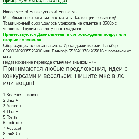
Пример мужской моды 30-х годов
Новое место! Новые успехи! Новые мы!
Мы обязаны встретиться и отметить Настоящий Новый год!
Традиционный сбор удалось удержать на отметке в 3500р с
человека! Грузим на карту не откладывая.
Приветствуются Джентльмены в сопровождении подруг или
вторых половинок.
Сбор осуществляется на счета Ирландской мафии: На сбер
639002409035526900 или Тинькоф 5536913764965816 с пометкой от
кого.
Подтверждение перевода отмечаем значком «+»
Принимаются любые предложения, идеи с
конкурсами и весельем! Пишите мне в лс
или воцап!
1.Зеленая_шапка+
2.dmz +
3.Aertan +
4.Thor +
5.Грызь +
6.Ledi_di +
7.Advocat
8.mu8D +