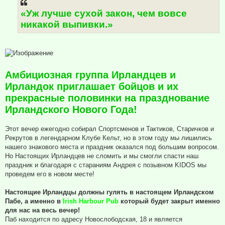
щ
е
«Уж лучше сухой закон, чем вовсе
н
никакой выпивки.»
и
е
Амбициозная группа Ирландцев и
Ирландок приглашает бойцов и их
прекрасные половинки на празднование
Ирландского Нового Года!
Этот вечер ежегодно собирал Спортсменов и Тактиков, Старичков и
Рекрутов в легендарном Клубе Кельт, но в этом году мы лишились
нашего знакового места и праздник оказался под большим вопросом.
Но Настоящих Ирландцев не сломить и мы смогли спасти наш
праздник и благодаря с стараниям Андрея с позывном KIDOS мы
проведем его в новом месте!
Настоящие Ирландцы должны гулять в настоящем Ирландском
Пабе, а именно в
Irish Harbour Pub
который будет закрыт именно
для нас на весь вечер!
Паб находится по адресу Новослободская, 18 и является