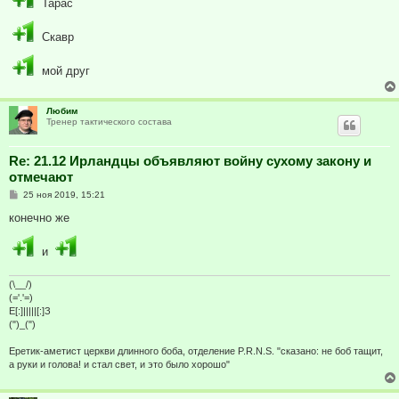
Тарас
Скавр
мой друг
Любим
Тренер тактического состава
Re: 21.12 Ирландцы объявляют войну сухому закону и
отмечают
С
25 ноя 2019, 15:21
о
о
конечно же
б
щ
е
и
н
и
е
(\__/)
(='.'=)
E[:]|||||[:]З
(")_(")
Еретик-аметист церкви длинного боба, отделение P.R.N.S. "сказано: не боб тащит,
а руки и голова! и стал свет, и это было хорошо"