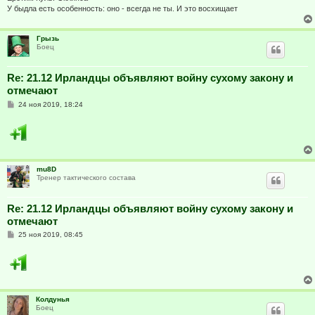
е
У быдла есть особенность: оно - всегда не ты. И это восхищает
Грызь
Боец
Re: 21.12 Ирландцы объявляют войну сухому закону и
отмечают
С
24 ноя 2019, 18:24
о
о
б
щ
е
н
и
mu8D
е
Тренер тактического состава
Re: 21.12 Ирландцы объявляют войну сухому закону и
отмечают
С
25 ноя 2019, 08:45
о
о
б
щ
е
н
и
Колдунья
е
Боец