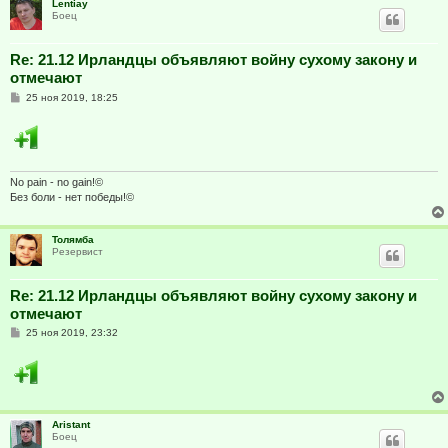
Lentiay
Боец
Re: 21.12 Ирландцы объявляют войну сухому закону и
отмечают
С
25 ноя 2019, 18:25
о
о
б
щ
е
н
и
No pain - no gain!©
е
Без боли - нет победы!©
Толямба
Резервист
Re: 21.12 Ирландцы объявляют войну сухому закону и
отмечают
С
25 ноя 2019, 23:32
о
о
б
щ
е
н
и
Aristant
е
Боец