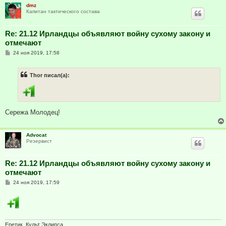
и
dmz
е
Капитан тактического состава
Re: 21.12 Ирландцы объявляют войну сухому закону и
отмечают
С
24 ноя 2019, 17:58
о
о
б
Thor писал(а):
щ
е
н
и
е
Сережа Молодец!
Advocat
Резервист
Re: 21.12 Ирландцы объявляют войну сухому закону и
отмечают
С
24 ноя 2019, 17:59
о
о
б
щ
е
н
и
Еретик. Культ Эклипса