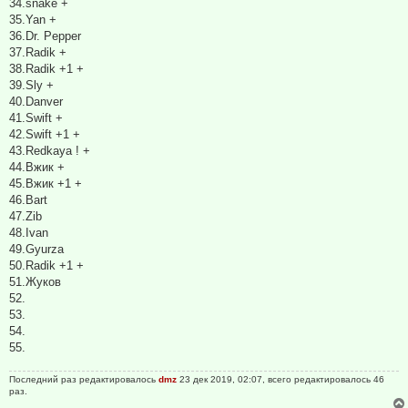
34.snake +
35.Yan +
36.Dr. Pepper
37.Radik +
38.Radik +1 +
39.Sly +
40.Danver
41.Swift +
42.Swift +1 +
43.Redkaya ! +
44.Вжик +
45.Вжик +1 +
46.Bart
47.Zib
48.Ivan
49.Gyurza
50.Radik +1 +
51.Жуков
52.
53.
54.
55.
Последний раз редактировалось
dmz
23 дек 2019, 02:07, всего редактировалось 46
раз.