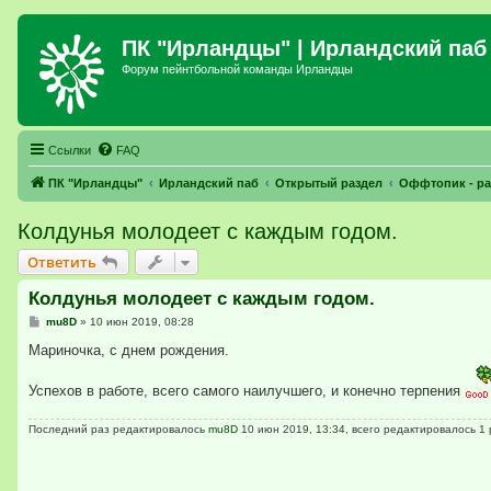
ПК "Ирландцы"
| Ирландский паб
Форум пейнтбольной команды Ирландцы
Ссылки
FAQ
ПК "Ирландцы"
Ирландский паб
Открытый раздел
Оффтопик - ра
Колдунья молодеет с каждым годом.
Ответить
Колдунья молодеет с каждым годом.
С
mu8D
»
10 июн 2019, 08:28
о
о
Мариночка, с днем рождения.
б
щ
е
Успехов в работе, всего самого наилучшего, и конечно терпения
н
и
е
Последний раз редактировалось
mu8D
10 июн 2019, 13:34, всего редактировалось 1 