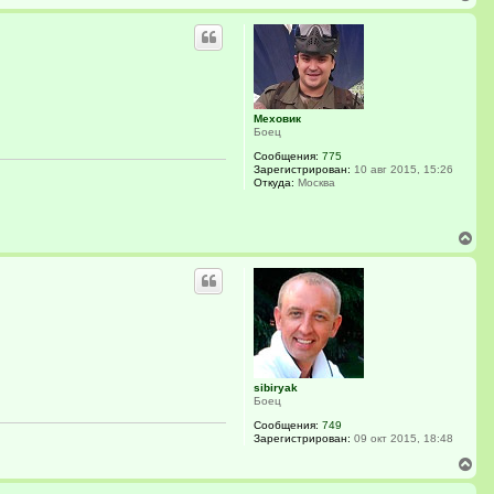
е
р
н
у
т
ь
с
я
Меховик
к
Боец
н
Сообщения:
775
а
Зарегистрирован:
10 авг 2015, 15:26
ч
Откуда:
Москва
а
л
у
В
е
р
н
у
т
ь
с
я
к
sibiryak
н
Боец
а
ч
Сообщения:
749
а
Зарегистрирован:
09 окт 2015, 18:48
л
В
у
е