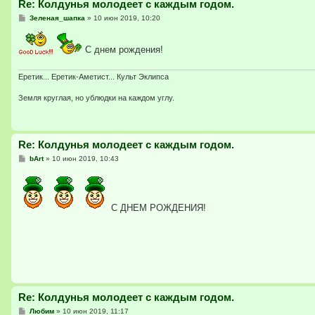
Re: Колдунья молодеет с каждым годом.
С
Зеленая_шапка
»
10 июн 2019, 10:20
о
о
б
С днем рождения!
щ
е
н
и
Еретик... Еретик-Аметист... Культ Эклипса
е
Земля круглая, но ублюдки на каждом углу.
Re: Колдунья молодеет с каждым годом.
С
bArt
»
10 июн 2019, 10:43
о
о
б
щ
е
C ДНЕМ РОЖДЕНИЯ!
н
и
е
Re: Колдунья молодеет с каждым годом.
С
Любим
»
10 июн 2019, 11:17