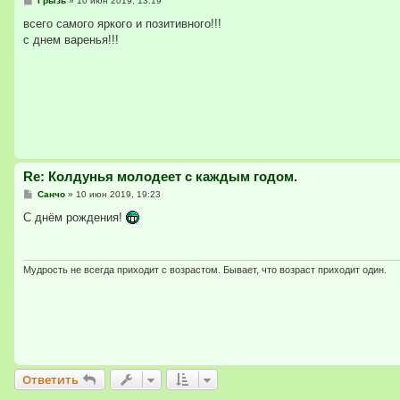
Грызь
»
10 июн 2019, 13:19
о
о
всего самого яркого и позитивного!!!
б
с днем варенья!!!
щ
е
н
и
е
Re: Колдунья молодеет с каждым годом.
С
Санчо
»
10 июн 2019, 19:23
о
о
С днём рождения!
б
щ
е
н
и
Мудрость не всегда приходит с возрастом. Бывает, что возраст приходит один.
е
Ответить