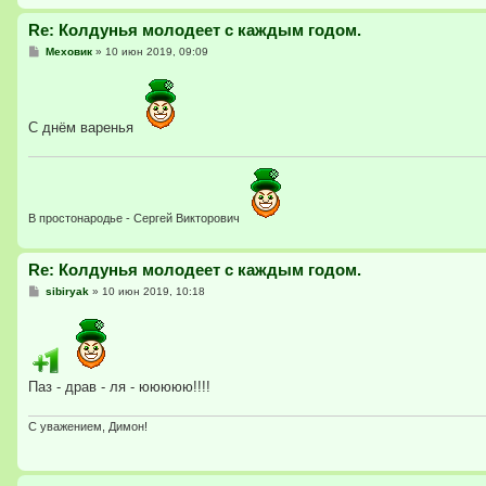
Re: Колдунья молодеет с каждым годом.
С
Меховик
»
10 июн 2019, 09:09
о
о
б
щ
е
С днём варенья
н
и
е
В простонародье - Сергей Викторович
Re: Колдунья молодеет с каждым годом.
С
sibiryak
»
10 июн 2019, 10:18
о
о
б
щ
е
н
и
Паз - драв - ля - ююююю!!!!
е
С уважением, Димон!