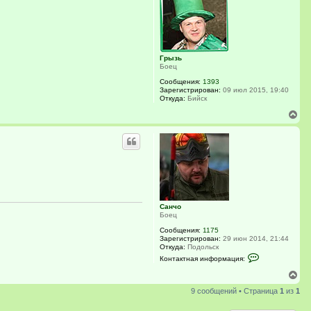
у
в
т
а
ь
т
с
е
я
л
я
к
Л
Грызь
н
ю
Боец
а
б
ч
Сообщения:
1393
и
а
Зарегистрирован:
09 июл 2015, 19:40
м
Откуда:
Бийск
л
у
В
е
р
н
у
т
ь
с
я
к
Санчо
н
Боец
а
ч
Сообщения:
1175
Зарегистрирован:
29 июн 2014, 21:44
а
Откуда:
Подольск
л
К
Контактная информация:
у
о
н
В
т
е
а
9 сообщений • Страница
1
из
1
р
к
н
т