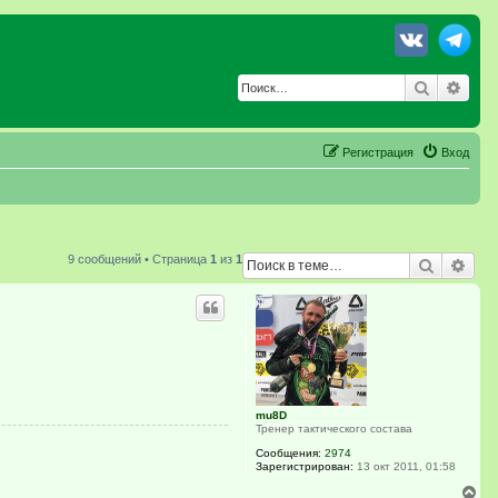
Поиск
Расш
Регистрация
Вход
9 сообщений • Страница
1
из
1
Поиск
Рас
mu8D
Тренер тактического состава
Сообщения:
2974
Зарегистрирован:
13 окт 2011, 01:58
В