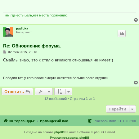
щ
е
н
и
Там,где есть цель,нет места поражению.
е
padluka
Резервист
Re: Обновление форума.
С
02 фев 2015, 23:18
о
о
Смайлы знаю, это к стилю никакого отношенья не имеет:)
б
щ
е
н
и
Победил тот, у кого после смерти окажется больше всего игрушек.
е
Ответить
12 сообщений • Страница
1
из
1
Перейти
ПК "Ирландцы"
Ирландский паб
Часовой пояс:
UTC+03:00
Создано на основе
phpBB
® Forum Software © phpBB Limited
Русская поддержка phpBB