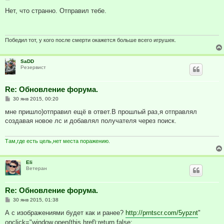
о
о
Нет, что странно. Отправил тебе.
б
щ
е
н
и
Победил тот, у кого после смерти окажется больше всего игрушек.
е
SaDD
Резервист
Re: Обновление форума.
С
30 янв 2015, 00:20
о
о
мне пришло)отправил ещё в ответ.В прошлый раз,я отправлял
б
создавая новое лс и добавлял получателя через поиск.
щ
е
н
и
Там,где есть цель,нет места поражению.
е
Eli
Ветеран
Re: Обновление форума.
С
30 янв 2015, 01:38
о
о
А с изображениями будет как и ранее?
http://prntscr.com/5ypznt
"
б
onclick="window.open(this.href);return false;
щ