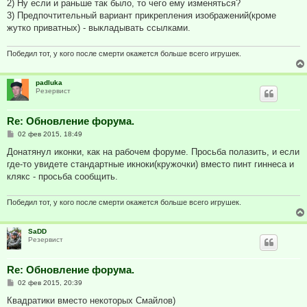
2) Ну если и раньше так было, то чего ему изменяться?
3) Предпочтительный вариант прикрепления изображений(кроме
жутко приватных) - выкладывать ссылками.
Победил тот, у кого после смерти окажется больше всего игрушек.
padluka
Резервист
Re: Обновление форума.
С
02 фев 2015, 18:49
о
о
Донатянул иконки, как на рабочем форуме. Просьба полазить, и если
б
где-то увидете стандартные икноки(кружочки) вместо пинт гиннеса и
щ
е
клякс - просьба сообщить.
н
и
е
Победил тот, у кого после смерти окажется больше всего игрушек.
SaDD
Резервист
Re: Обновление форума.
С
02 фев 2015, 20:39
о
о
Квадратики вместо некоторых Смайлов)
б