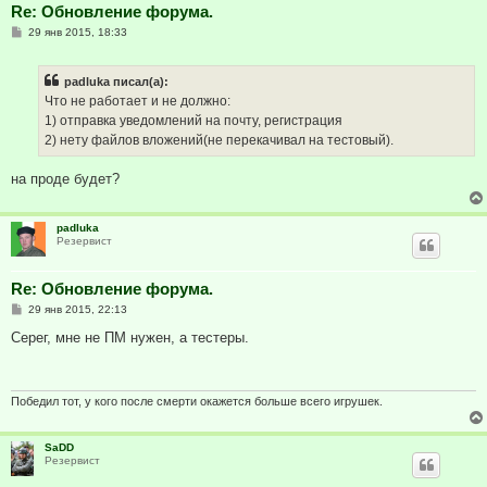
Re: Обновление форума.
С
29 янв 2015, 18:33
о
о
б
padluka писал(а):
щ
е
Что не работает и не должно:
н
1) отправка уведомлений на почту, регистрация
и
е
2) нету файлов вложений(не перекачивал на тестовый).
на проде будет?
padluka
Резервист
Re: Обновление форума.
С
29 янв 2015, 22:13
о
о
Серег, мне не ПМ нужен, а тестеры.
б
щ
е
н
и
Победил тот, у кого после смерти окажется больше всего игрушек.
е
SaDD
Резервист