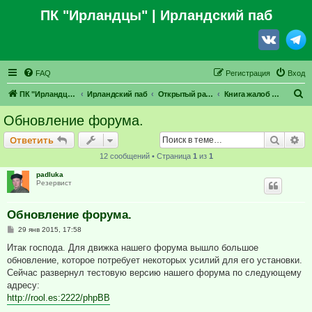
ПК "Ирландцы"
| Ирландский паб
FAQ
Регистрация
Вход
П
ПК "Ирландцы"
Ирландский паб
Открытый раздел
Книга жалоб и предложений
о
Обновление форума.
и
Поиск
Ра
Ответить
с
12 сообщений • Страница
1
из
1
к
padluka
Резервист
Обновление форума.
С
29 янв 2015, 17:58
о
о
Итак господа. Для движка нашего форума вышло большое
б
обновление, которое потребует некоторых усилий для его установки.
щ
е
Сейчас развернул тестовую версию нашего форума по следующему
н
адресу:
и
е
http://rool.es:2222/phpBB