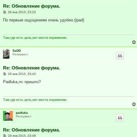
Re: Обновление форума.
С
29 янв 2015, 23:23
о
о
По первым ощущениям очень удобно.(ipad)
б
щ
е
н
и
Там,где есть цель,нет места поражению.
е
SaDD
Резервист
Re: Обновление форума.
С
29 янв 2015, 23:43
о
о
Padluka,лс пришло?
б
щ
е
н
и
Там,где есть цель,нет места поражению.
е
padluka
Резервист
Re: Обновление форума.
С
29 янв 2015, 23:48