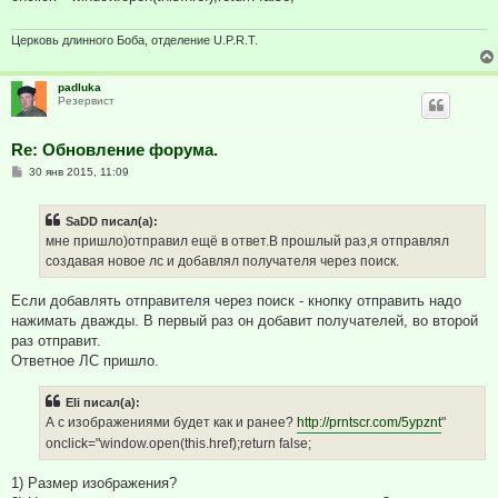
е
н
и
Церковь длинного Боба, отделение U.P.R.T.
е
padluka
Резервист
Re: Обновление форума.
С
30 янв 2015, 11:09
о
о
б
SaDD писал(а):
щ
е
мне пришло)отправил ещё в ответ.В прошлый раз,я отправлял
н
создавая новое лс и добавлял получателя через поиск.
и
е
Если добавлять отправителя через поиск - кнопку отправить надо
нажимать дважды. В первый раз он добавит получателей, во второй
раз отправит.
Ответное ЛС пришло.
Eli писал(а):
А с изображениями будет как и ранее?
http://prntscr.com/5ypznt
"
onclick="window.open(this.href);return false;
1) Размер изображения?