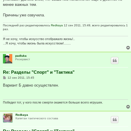
менее важных тем.
Причины уже озвучила.
Последний раз редактировалось
Redkaya
12 сен 2011, 15:49, всего редактировалось 1
раз.
Я не хочу, чтобы искусство отображало жизнь!..
...Я хочу, чтобы жизнь была искусством!........
padluka
Резервист
Re: Разделы "Спорт" и "Тактика"
С
12 сен 2011, 15:45
о
о
Вариант Б давно осуществлен.
б
щ
е
н
и
Победил тот, у кого после смерти окажется больше всего игрушек.
е
Redkaya
Капитан тактического состава