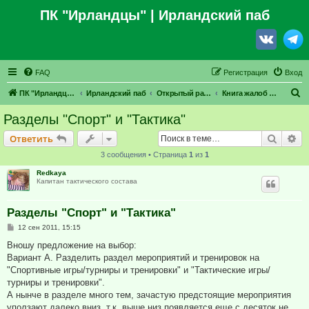
ПК "Ирландцы"
| Ирландский паб
FAQ
Регистрация
Вход
П
ПК "Ирландцы"
Ирландский паб
Открытый раздел
Книга жалоб и предложений
о
Разделы "Спорт" и "Тактика"
и
Поиск
Ра
Ответить
с
3 сообщения • Страница
1
из
1
к
Redkaya
Капитан тактического состава
Разделы "Спорт" и "Тактика"
С
12 сен 2011, 15:15
о
о
Вношу предложение на выбор:
б
Вариант А. Разделить раздел мероприятий и тренировок на
щ
е
"Спортивные игры/турниры и тренировки" и "Тактические игры/
н
турниры и тренировки".
и
е
А нынче в разделе много тем, зачастую предстоящие мероприятия
уползают далеко вниз, т.к. выше низ появляется еще с десяток не