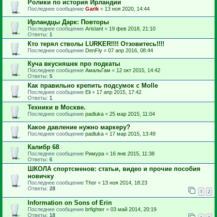
Ролики по история Ирландии
Последнее сообщение
Garik
«
13 ноя 2020, 14:44
Ирландцы Дарк: Повторы
Последнее сообщение
Aristant
«
19 фев 2018, 21:10
Ответы:
1
Кто терял стволы LURKER!!!! Отзовитесь!!!!
Последнее сообщение
DenFly
«
07 апр 2016, 08:44
Куча вкусняшек про подкаты
Последнее сообщение
АмальГам
«
12 окт 2015, 14:42
Ответы:
5
Как правильно крепить подсумок с Molle
Последнее сообщение
Eli
«
17 апр 2015, 17:42
Ответы:
1
Техники в Москве.
Последнее сообщение
padluka
«
25 мар 2015, 11:04
Какое давление нужно маркеру?
Последнее сообщение
padluka
«
17 мар 2015, 13:49
Калибр 68
Последнее сообщение
Римура
«
16 янв 2015, 11:38
Ответы:
6
ШКОЛА спортсменов: статьи, видео и прочие пособия
новичку
Последнее сообщение
Thor
«
13 ноя 2014, 18:23
Ответы:
28
1
2
Information on Sons of Erin
Последнее сообщение
brfighter
«
03 май 2014, 20:19
Ответы:
18