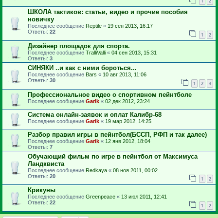
1
2
ШКОЛА тактиков: статьи, видео и прочие пособия
новичку
Последнее сообщение
Reptile
«
19 сен 2013, 16:17
Ответы:
22
1
2
Дизайнер площадок для спорта.
Последнее сообщение
TralliValli
«
04 сен 2013, 15:31
Ответы:
3
СИНЯКИ ..и как с ними бороться...
Последнее сообщение
Bars
«
10 авг 2013, 11:06
Ответы:
30
1
2
3
Профессиональное видео о спортивном пейнтболе
Последнее сообщение
Garik
«
02 дек 2012, 23:24
Система онлайн-заявок и оплат Калибр-68
Последнее сообщение
Garik
«
19 мар 2012, 14:25
Разбор правил игры в пейнтбол(БССП, РФП и так далее)
Последнее сообщение
Garik
«
12 янв 2012, 18:04
Ответы:
7
Обучающий фильм по игре в пейнтбол от Максимуса
Ландквиста
Последнее сообщение
Redkaya
«
08 ноя 2011, 00:02
Ответы:
20
1
2
Крикуны
Последнее сообщение
Greenpeace
«
13 июл 2011, 12:41
Ответы:
22
1
2