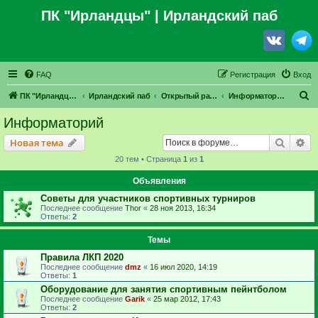
ПК "Ирландцы"
| Ирландский паб
FAQ
Регистрация
Вход
П
ПК "Ирландцы"
Ирландский паб
Открытый раздел
Информаторий
о
Информаторий
и
Поиск
Ра
Новая тема
с
20 тем • Страница
1
из
1
к
Объявления
Советы для участников спортивных турниров
Последнее сообщение
Thor
«
28 ноя 2013, 16:34
Ответы:
2
Темы
Правила ЛКП 2020
Последнее сообщение
dmz
«
16 июл 2020, 14:19
Ответы:
1
Оборудование для занятия спортивным пейнтболом
Последнее сообщение
Garik
«
25 мар 2012, 17:43
Ответы:
2