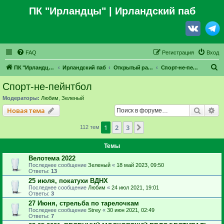
ПК "Ирландцы"
| Ирландский паб
FAQ
Регистрация
Вход
П
ПК "Ирландцы"
Ирландский паб
Открытый раздел
Спорт-не-пейнтбол
о
Спорт-не-пейнтбол
и
Модераторы:
Любим
,
Зеленый
с
Поиск
Ра
Новая тема
к
1
2
3
След.
112 тем
Темы
Велотема 2022
Последнее сообщение
Зеленый
«
18 май 2023, 09:50
Ответы:
13
25 июля, покатухи ВДНХ
Последнее сообщение
Любим
«
24 июл 2021, 19:01
Ответы:
3
27 Июня, стрельба по тарелочкам
Последнее сообщение
Strey
«
30 июн 2021, 02:49
Ответы:
7