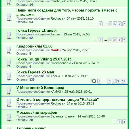
Последнее сообщение
charlie_kilo
«
10 сен 2015, 08:40
Ответы:
14
Наши ноги созданы для того, чтобы порхать вместе с
ангелами
Последнее сообщение
Redkaya
«
04 сен 2015, 19:10
Ответы:
93
1
4
5
6
7
…
Гонка Героев 11 июля
Последнее сообщение
Aertan
«
13 авг 2015, 09:55
Ответы:
92
1
4
5
6
7
…
Квадроциклы 02.08
Последнее сообщение
Garik
«
24 июл 2015, 11:26
Ответы:
5
Гонка Tough Viking 25.07.2015
Последнее сообщение
Greenpeace
«
21 июл 2015, 14:52
Ответы:
6
Гонка Героев 23 мая
Последнее сообщение
Thor
«
02 июн 2015, 13:12
Ответы:
136
1
7
8
9
10
…
V Московский Велопарад
Последнее сообщение
КАМАЗ
«
28 май 2015, 00:01
Отчетный концерт школы танцев "Райскай"
Последнее сообщение
Redkaya
«
24 май 2015, 23:39
Ответы:
7
Московский марафон
Последнее сообщение
Зеленая_шапка
«
14 май 2015, 16:40
Ответы:
20
1
2
Хороший мульт