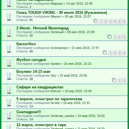
Последнее сообщение
Маршал
«
14 авг 2016, 22:46
Ответы:
3
Гонка TOUGH VIKING - 30 июля 2016 (Кузьминки)
Последнее сообщение
Маукот
«
05 авг 2016, 22:07
Ответы:
81
1
2
3
4
5
6
2 Июля_ Ночной Велопарад
Последнее сообщение
Зеленый
«
08 июл 2016, 23:39
Ответы:
32
1
2
3
Баскетбол
Последнее сообщение
Greenpeace
«
21 июн 2016, 17:47
Ответы:
49
1
2
3
4
Футбол сегодня
Последнее сообщение
Santee
«
15 июн 2016, 10:33
Боулинг 14-15 мая
Последнее сообщение
Sky
«
15 май 2016, 23:56
Ответы:
18
1
2
Сафари на квадрациклах
Последнее сообщение
botcser
«
20 апр 2016, 22:00
9 апреля, огнестрел по тарелочкам
Последнее сообщение
Аспер
«
10 апр 2016, 22:31
Ответы:
13
Скалодром!!!
Последнее сообщение
Зеленая_шапка
«
24 мар 2016, 16:02
Ответы:
14
12 марта, огнестрел в тире
Последнее сообщение
Зеленая_шапка
«
11 мар 2016, 18:33