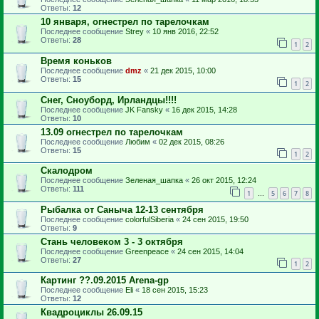
Ответы:
12
10 января, огнестрел по тарелочкам
Последнее сообщение
Strey
«
10 янв 2016, 22:52
Ответы:
28
1
2
Время коньков
Последнее сообщение
dmz
«
21 дек 2015, 10:00
Ответы:
15
1
2
Снег, Сноуборд, Ирландцы!!!!
Последнее сообщение
JK Fansky
«
16 дек 2015, 14:28
Ответы:
10
13.09 огнестрел по тарелочкам
Последнее сообщение
Любим
«
02 дек 2015, 08:26
Ответы:
15
1
2
Скалодром
Последнее сообщение
Зеленая_шапка
«
26 окт 2015, 12:24
Ответы:
111
1
5
6
7
8
…
Рыбалка от Саныча 12-13 сентября
Последнее сообщение
colorfulSiberia
«
24 сен 2015, 19:50
Ответы:
9
Стань человеком 3 - 3 октября
Последнее сообщение
Greenpeace
«
24 сен 2015, 14:04
Ответы:
27
1
2
Картинг ??.09.2015 Arena-gp
Последнее сообщение
Eli
«
18 сен 2015, 15:23
Ответы:
12
Квадроциклы 26.09.15