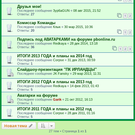
Друзья мои!
Последнее сообщение
3yp6aGUN
«
08 авг 2015, 21:52
Ответы:
27
1
2
Комиссар Команды
Последнее сообщение
Клык
«
30 мар 2015, 10:36
Ответы:
20
1
2
Подпись под АВАТАРКАМИ на форуме pbonline.ru
Последнее сообщение
Redkaya
«
28 дек 2014, 13:18
Ответы:
36
1
2
3
ИТОГИ 2013 ГОДА и планы на 2014 год
Последнее сообщение
Corpse
«
31 дек 2013, 00:59
Ответы:
1
Слайдшоу-презентация "ПК ИРЛАНДЦЫ"
Последнее сообщение
JK Fansky
«
29 мар 2013, 11:31
ИТОГИ 2012 ГОДА и планы на 2013 год
Последнее сообщение
Redkaya
«
14 фев 2013, 01:43
Ответы:
5
Аватарки на форуме
Последнее сообщение
Garik
«
21 окт 2012, 16:13
Ответы:
1
ИТОГИ 2011 ГОДА и планы на 2012 год
Последнее сообщение
Corpse
«
28 дек 2011, 01:16
Ответы:
5
Новая тема
27 тем • Страница
1
из
1