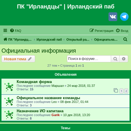
ПК "Ирландцы"
| Ирландский паб
FAQ
Регистрация
Вход
П
ПК "Ирландцы"
Ирландский паб
Открытый раздел
Официальная информация
о
Официальная информация
и
Поиск
Ра
Новая тема
с
27 тем • Страница
1
из
1
к
Объявления
Командная форма
Последнее сообщение
Маршал
«
24 мар 2018, 01:37
Ответы:
15
1
2
Официальное название команды
Последнее сообщение
Leo
«
08 фев 2017, 01:44
Ответы:
3
Назначение ИО капитана
Последнее сообщение
Garik
«
10 дек 2018, 13:20
Ответы:
8
Темы