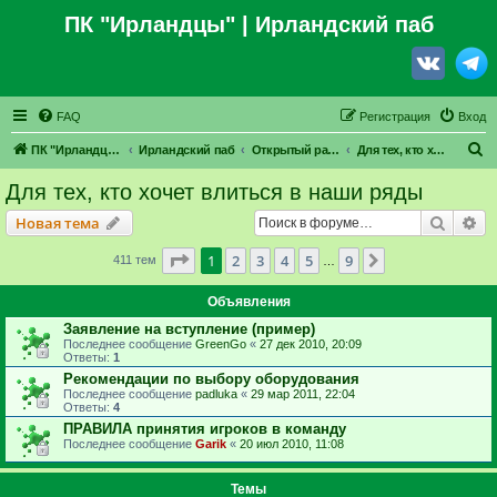
ПК "Ирландцы"
| Ирландский паб
FAQ
Регистрация
Вход
П
ПК "Ирландцы"
Ирландский паб
Открытый раздел
Для тех, кто хочет влиться в наши ряды
о
Для тех, кто хочет влиться в наши ряды
и
Поиск
Ра
Новая тема
с
к
Страница
1
из
9
1
2
3
4
5
9
След.
411 тем
…
Объявления
Заявление на вступление (пример)
Последнее сообщение
GreenGo
«
27 дек 2010, 20:09
Ответы:
1
Рекомендации по выбору оборудования
Последнее сообщение
padluka
«
29 мар 2011, 22:04
Ответы:
4
ПРАВИЛА принятия игроков в команду
Последнее сообщение
Garik
«
20 июл 2010, 11:08
Темы